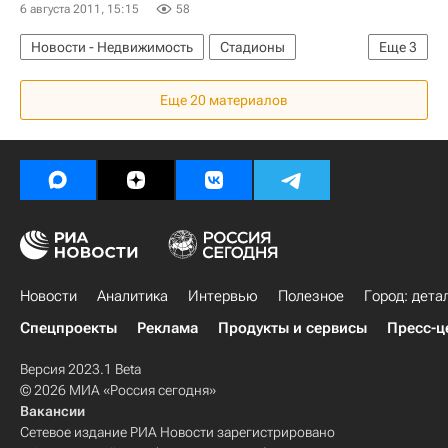
6 августа 2011, 15:15
58
Новости - Недвижимость
Стадионы
Еще
3
Инфраструктура
Еще 20 материалов
Московская область (Подмосковье)
Россия
Новости
Аналитика
Интервью
Полезное
Город: дета
Спецпроекты
Реклама
Продукты и сервисы
Пресс-ц
Версия 2023.1 Beta
© 2026 МИА «Россия сегодня»
Вакансии
Сетевое издание РИА Новости зарегистрировано