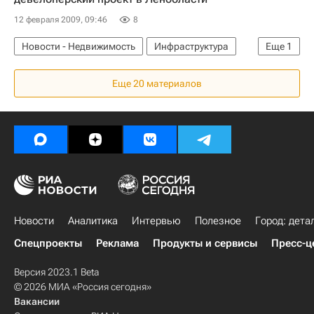
12 февраля 2009, 09:46
8
Новости - Недвижимость
Инфраструктура
Еще
1
Коммерческая недвижимость
Еще 20 материалов
Новости
Аналитика
Интервью
Полезное
Город: дета
Спецпроекты
Реклама
Продукты и сервисы
Пресс-ц
Версия 2023.1 Beta
© 2026 МИА «Россия сегодня»
Вакансии