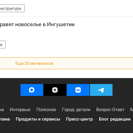
аструктура
равят новоселье в Ингушетии
е
Еще 20 материалов
ка
Интервью
Полезное
Город: детали
Вопрос-Ответ
М
лама
Продукты и сервисы
Пресс-центр
Блог редакции