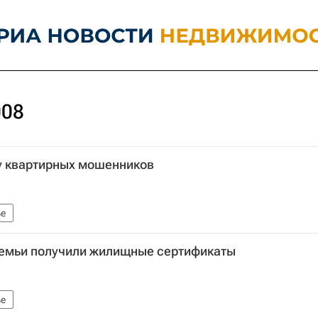
008
лу квартирных мошенников
е
семьи получили жилищные сертификаты
е