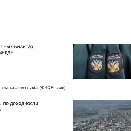
апных визитах
аждан
я налоговая служба (ФНС России)
 по доходности
ь