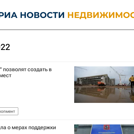
022
 позволят создать в
 мест
лопмент
ла о мерах поддержки