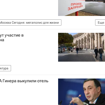
Москва Сегодня: мегаполис для жизни
Еще
Москвы
Мультимедиа – РИА Недвижимость
т участие в
на
ктура
А Гинера выкупили отель