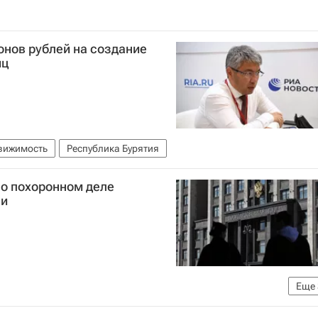
онов рублей на создание
иц
вижимость
Республика Бурятия
 о похоронном деле
ни
Еще
илищно-коммунального хозяйства РФ (Минстрой России)