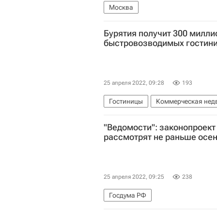
Москва
Бурятия получит 300 милли
быстровозводимых гостин
25 апреля 2022, 09:28
193
Гостиницы
Коммерческая нед
"Ведомости": законопроект
рассмотрят не раньше осе
25 апреля 2022, 09:25
238
Госдума РФ
Министерство строительства и ж