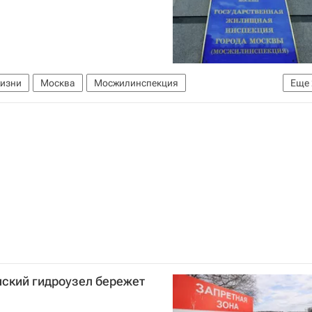
жизни
Москва
Мосжилинспекция
Еще
Комплекс городского хозяйства Москвы
нский гидроузел бережет