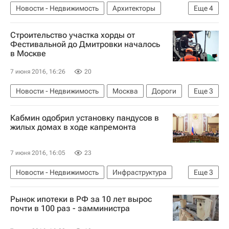
Новости - Недвижимость
Архитекторы
Еще
4
Следствие
Рязань
Коррупция
Россия
Строительство участка хорды от
Фестивальной до Дмитровки началось
в Москве
7 июня 2016, 16:26
20
Новости - Недвижимость
Москва
Дороги
Еще
3
Инфраструктура
Строительство
Россия
Кабмин одобрил установку пандусов в
жилых домах в ходе капремонта
7 июня 2016, 16:05
23
Новости - Недвижимость
Инфраструктура
Еще
3
Законодательство
Капремонт
Россия
Рынок ипотеки в РФ за 10 лет вырос
почти в 100 раз - замминистра