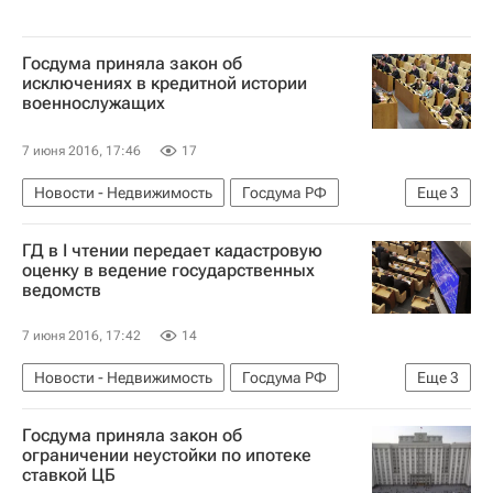
Госдума приняла закон об
исключениях в кредитной истории
военнослужащих
7 июня 2016, 17:46
17
Новости - Недвижимость
Госдума РФ
Еще
3
Ипотека
Законодательство
Россия
ГД в I чтении передает кадастровую
оценку в ведение государственных
ведомств
7 июня 2016, 17:42
14
Новости - Недвижимость
Госдума РФ
Еще
3
Законодательство
Кадастр
Россия
Госдума приняла закон об
ограничении неустойки по ипотеке
ставкой ЦБ