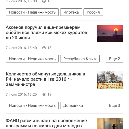
7 июня 2016, 16:00
18
Новости - Недвижимость
Ипотека
Россия
Аксенов поручил вице-премьерам
обойти все пляжи крымских курортов
до 20 июня
7 июня 2016, 15:40
13
Новости - Недвижимость
Республика Крым
Еще
2
Земельные участки
Россия
Количество обманутых дольщиков в
РФ начало расти в I кв 2016 г -
замминистра
7 июня 2016, 15:25
19
Новости - Недвижимость
Дольщики
Еще
3
Обманутые дольщики в России
Жилье
ФАНО рассчитывает на продолжение
Россия
программы по жилью для молодых