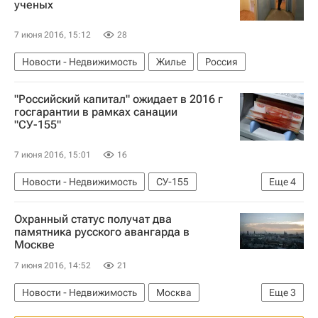
ученых
7 июня 2016, 15:12
28
Новости - Недвижимость
Жилье
Россия
"Российский капитал" ожидает в 2016 г
госгарантии в рамках санации
"СУ-155"
7 июня 2016, 15:01
16
Новости - Недвижимость
СУ-155
Еще
4
Проблемы у компании "СУ-155"
Охранный статус получат два
АКБ "Российский капитал"
Санация
памятника русского авангарда в
Москве
Россия
7 июня 2016, 14:52
21
Новости - Недвижимость
Москва
Еще
3
Памятники
Городская среда
Россия