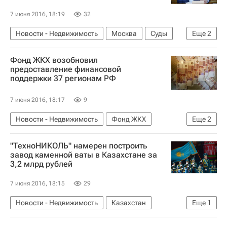
7 июня 2016, 18:19
32
Новости - Недвижимость
Москва
Суды
Еще
2
Интеко
Россия
Фонд ЖКХ возобновил
предоставление финансовой
поддержки 37 регионам РФ
7 июня 2016, 18:17
9
Новости - Недвижимость
Фонд ЖКХ
Еще
2
Жилье
Россия
"ТехноНИКОЛЬ" намерен построить
завод каменной ваты в Казахстане за
3,2 млрд рублей
7 июня 2016, 18:15
29
Новости - Недвижимость
Казахстан
Еще
1
Завод