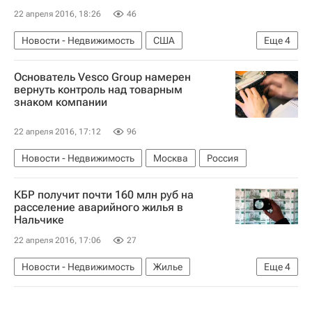
22 апреля 2016, 18:26
46
Новости - Недвижимость
США
Еще
4
Сан-Франциско
Facebook
Google
Основатель Vesco Group намерен
Коммерческая недвижимость
вернуть контроль над товарным
знаком компании
22 апреля 2016, 17:12
96
Новости - Недвижимость
Москва
Россия
КБР получит почти 160 млн руб на
расселение аварийного жилья в
Нальчике
22 апреля 2016, 17:06
27
Новости - Недвижимость
Жилье
Еще
4
Аварийные дома
Фонд ЖКХ
Кабардино-Балкарская Республика (КБР)