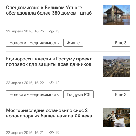
Спецкомиссия в Великом Устюге
обследовала более 380 домов - штаб
22 апреля 2016, 16:26
13
Новости - Недвижимость
Жилье
Еще
3
Вологодская область
Наводнение
Россия
Единороссы внесли в Госдуму проект
поправок для защиты прав дачников
22 апреля 2016, 16:22
12
Новости - Недвижимость
Госдума РФ
Еще
3
Загородная недвижимость
Мосгорнаследие остановило снос 2
Законодательство
Россия
водонапорных башен начала XX века
22 апреля 2016, 16:21
19