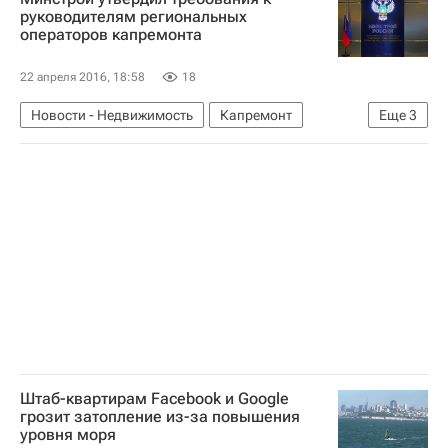
Достройка объектов компании "СУ-155"
руководителям региональных
операторов капремонта
Жилье
Россия
22 апреля 2016, 18:58
18
Новости - Недвижимость
Капремонт
Еще
3
Жилье
Министерство строительства и жилищно-коммунального хозяйства РФ (Минстрой России)
Россия
Штаб-квартирам Facebook и Google
грозит затопление из-за повышения
уровня моря