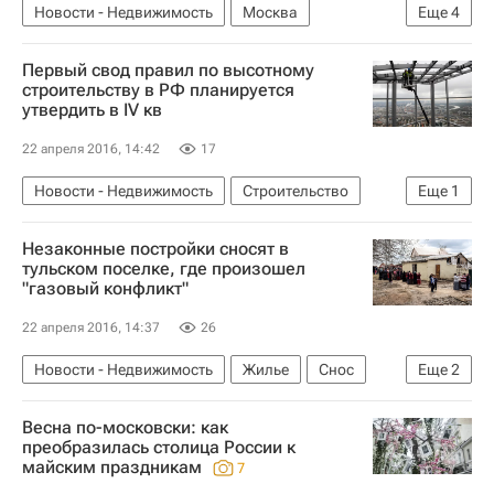
Новости - Недвижимость
Москва
Еще
4
Реставрация
Усадьба
Первый свод правил по высотному
Судьба парка "Кусково" в Москве
Россия
строительству в РФ планируется
утвердить в IV кв
22 апреля 2016, 14:42
17
Новости - Недвижимость
Строительство
Еще
1
Россия
Незаконные постройки сносят в
тульском поселке, где произошел
"газовый конфликт"
22 апреля 2016, 14:37
26
Новости - Недвижимость
Жилье
Снос
Еще
2
Тульская область
Россия
Весна по-московски: как
преобразилась столица России к
майским праздникам
7