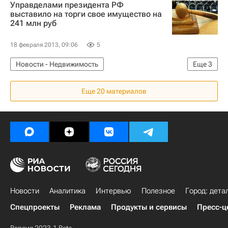
Управделами президента РФ
выставило на торги свое имущество на
241 млн руб
18 февраля 2013, 09:06
5
Новости - Недвижимость
Еще
3
Управделами президента
Аукцион
Россия
Еще 20 материалов
Новости
Аналитика
Интервью
Полезное
Город: дета
Спецпроекты
Реклама
Продукты и сервисы
Пресс-ц