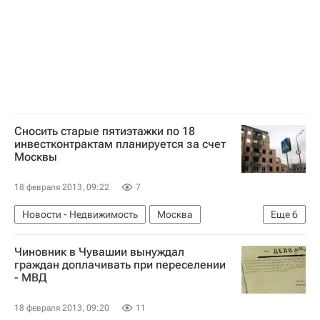
Сносить старые пятиэтажки по 18
инвестконтрактам планируется за счет
Москвы
18 февраля 2013, 09:22
7
Новости - Недвижимость
Москва
Еще
6
Пятиэтажки
Снос
Марат Хуснуллин
Чиновник в Чувашии вынуждал
Расселение пятиэтажек в Москве
Жилье
граждан доплачивать при переселении
- МВД
Россия
18 февраля 2013, 09:20
11