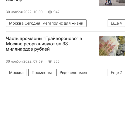
30 ноября 2022, 10:00
947
Москва Сегодня: мегаполис для жизни
Еще
4
Москва
Городское хозяйство Москвы
Часть промзоны "Грайвороново" в
Комплекс городского хозяйства Москвы
Москве реорганизуют за 38
миллиардов рублей
Аналитика – РИА Недвижимость
30 ноября 2022, 09:59
355
Москва
Промзоны
Редевелопмент
Еще
2
Жилье
Коммерческая недвижимость