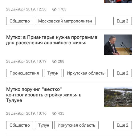
28 декабря 2019, 12:50
1703
Общество
Московский метрополитен
Еще
3
Москва
Марат Хуснуллин
Некрасовка
Мутко: в Приангарье нужна программа
для расселения аварийного жилья
28 декабря 2019, 10:19
288
Происшествия
Тулун
Иркутская область
Еще
2
Виталий Мутко
Паводок в Иркутской области
Мутко поручил "жестко"
контролировать стройку жилья в
Тулуне
28 декабря 2019, 10:16
435
Общество
Тулун
Иркутская область
Еще
2
Новости - Недвижимость
Виталий Мутко