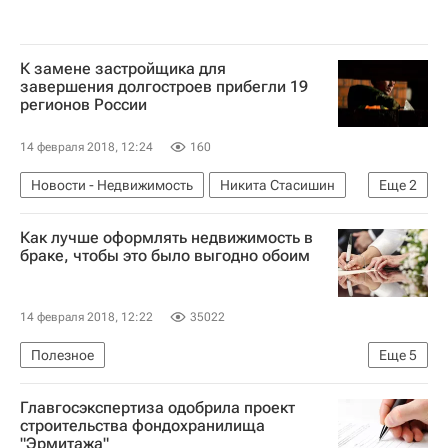
К замене застройщика для
завершения долгостроев прибегли 19
регионов России
14 февраля 2018, 12:24
160
Новости - Недвижимость
Никита Стасишин
Еще
2
Строительство
Россия
Как лучше оформлять недвижимость в
браке, чтобы это было выгодно обоим
14 февраля 2018, 12:22
35022
Полезное
Еще
5
Федеральная нотариальная палата: нотариусы советуют
Главгосэкспертиза одобрила проект
Законодательство
Имущество
Россия
строительства фондохранилища
"Эрмитажа"
Полезное – РИА Недвижимость