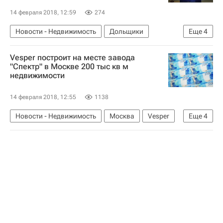
14 февраля 2018, 12:59
274
Новости - Недвижимость
Дольщики
Еще
4
Жилье
Vesper построит на месте завода
Министерство строительства и жилищно-коммунального хозяйства РФ (Минстрой России)
"Спектр" в Москве 200 тыс кв м
недвижимости
Московская область (Подмосковье)
Россия
14 февраля 2018, 12:55
1138
Новости - Недвижимость
Москва
Vesper
Еще
4
Строительство
Недвижимость
Промзоны
Россия