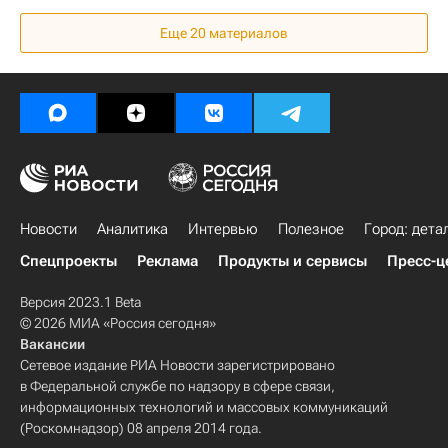
Достройка объектов компании "СУ-155"
Еще 20 материалов
Москва
СУ-155
Строительство
Жилье
Россия
Новости
Аналитика
Интервью
Полезное
Город: дета
Спецпроекты
Реклама
Продукты и сервисы
Пресс-ц
Версия 2023.1 Beta
© 2026 МИА «Россия сегодня»
Вакансии
Сетевое издание РИА Новости зарегистрировано
в Федеральной службе по надзору в сфере связи,
информационных технологий и массовых коммуникаций
(Роскомнадзор) 08 апреля 2014 года.