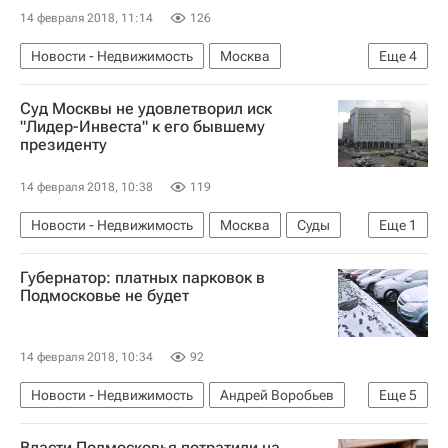
14 февраля 2018, 11:14
126
Новости - Недвижимость
Москва
Еще
4
Константин Тимофеев
Строительство
Суд Москвы не удовлетворил иск
Недвижимость
Россия
"Лидер-Инвеста" к его бывшему
президенту
14 февраля 2018, 10:38
119
Новости - Недвижимость
Москва
Суды
Еще
1
Россия
Губернатор: платных парковок в
Подмосковье не будет
14 февраля 2018, 10:34
92
Новости - Недвижимость
Андрей Воробьев
Еще
5
Инфраструктура
Транспорт
Парковка
Власти Подмосковья потратили на