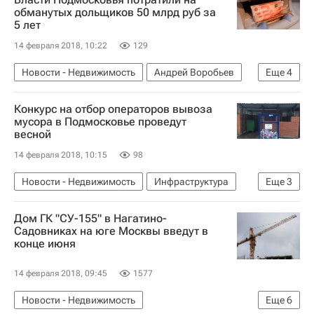
Московская область (Подмосковье)
Россия
обманутых дольщиков 50 млрд руб за
5 лет
14 февраля 2018, 10:22
129
Новости - Недвижимость
Андрей Воробьев
Еще
4
Жилье
Дольщики
Конкурс на отбор операторов вывоза
Московская область (Подмосковье)
Россия
мусора в Подмосковье проведут
весной
14 февраля 2018, 10:15
98
Новости - Недвижимость
Инфраструктура
Еще
3
Конкурсы
Дом ГК "СУ-155" в Нагатино-
Московская область (Подмосковье)
Россия
Садовниках на юге Москвы введут в
конце июня
14 февраля 2018, 09:45
1577
Новости - Недвижимость
Еще
6