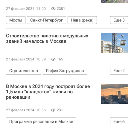
27 февраля 2024, 11:00
2301
Мосты
Санкт-Петербург
Нева (река)
Еще
3
Госстройнадзор
Строительство
Строительство пилотных модульных
Инфраструктура
зданий началось в Москве
27 февраля 2024, 10:59
165
Строительство
Рафик Загрутдинов
Еще
2
Москва
Жилье
В Москве в 2024 году построят более
1,5 млн "квадратов" жилья по
реновации
27 февраля 2024, 10:36
231
Программа реновации в Москве
Еще
6
Программа реновации в Москве
Реновация