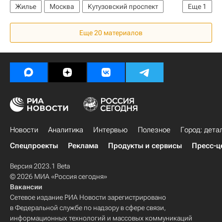
Жилье
Москва
Кутузовский проспект
Еще
1
Строительство
Еще 20 материалов
Новости
Аналитика
Интервью
Полезное
Город: дета
Спецпроекты
Реклама
Продукты и сервисы
Пресс-ц
Версия 2023.1 Beta
© 2026 МИА «Россия сегодня»
Вакансии
Сетевое издание РИА Новости зарегистрировано
в Федеральной службе по надзору в сфере связи,
информационных технологий и массовых коммуникаций