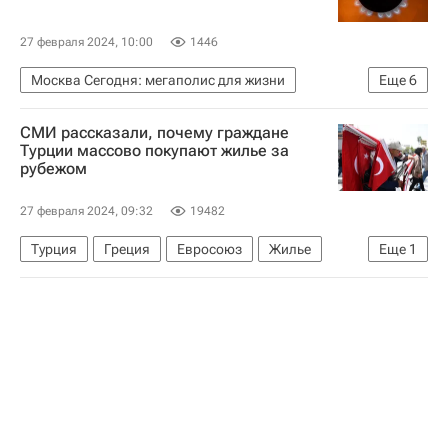
27 февраля 2024, 10:00
1446
Москва Сегодня: мегаполис для жизни
Еще
6
Комплекс городского хозяйства Москвы
СМИ рассказали, почему граждане
Городское хозяйство Москвы
ЖКХ
Турции массово покупают жилье за
рубежом
Москва
Аналитика – РИА Недвижимость
Город: детали – РИА Недвижимость
27 февраля 2024, 09:32
19482
Турция
Греция
Евросоюз
Жилье
Еще
1
Сделки