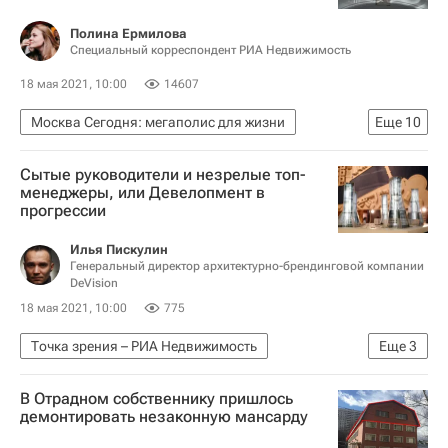
Полина Ермилова
Специальный корреспондент РИА Недвижимость
18 мая 2021, 10:00
14607
Москва Сегодня: мегаполис для жизни
Еще
10
Жилье
Городское хозяйство Москвы
Сытые руководители и незрелые топ-
Комплекс городского хозяйства Москвы
менеджеры, или Девелопмент в
прогрессии
Москва
Ремонт
Памятники
Реставрация
Илья Пискулин
Генеральный директор архитектурно-брендинговой компании
Фонд капитального ремонта Москвы
Россия
DeVision
Аналитика – РИА Недвижимость
18 мая 2021, 10:00
775
Точка зрения – РИА Недвижимость
Еще
3
Девелоперы
Городская среда
В Отрадном собственнику пришлось
Урбанистика
демонтировать незаконную мансарду