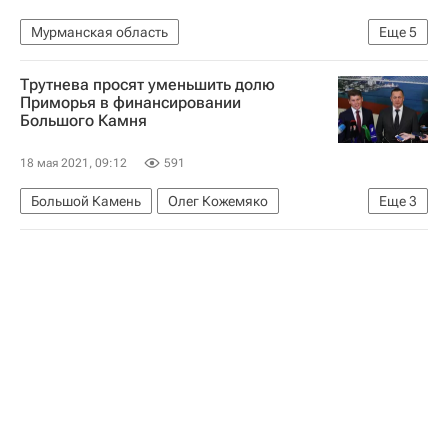
Мурманская область
Еще
5
Московская область (Подмосковье)
Ипотека
Трутнева просят уменьшить долю
Москва
Жилье
Регионы
Приморья в финансировании
Большого Камня
18 мая 2021, 09:12
591
Большой Камень
Олег Кожемяко
Еще
3
Михаил Мишустин
Россия
Приморский край