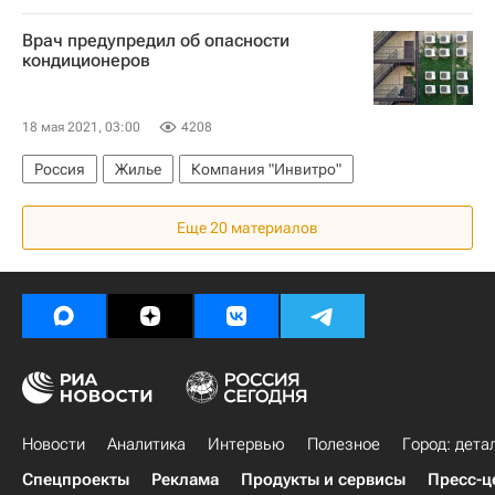
Врач предупредил об опасности
кондиционеров
18 мая 2021, 03:00
4208
Россия
Жилье
Компания "Инвитро"
Еще 20 материалов
Новости
Аналитика
Интервью
Полезное
Город: дета
Спецпроекты
Реклама
Продукты и сервисы
Пресс-ц