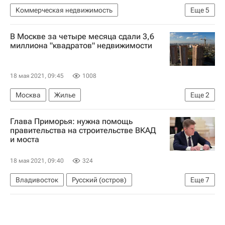
Коммерческая недвижимость
Еще
5
Санкт-Петербург
Финляндия
В Москве за четыре месяца сдали 3,6
Пулково (аэропорт)
Офисы
миллиона "квадратов" недвижимости
Бизнес-центры
18 мая 2021, 09:45
1008
Москва
Жилье
Еще
2
Департамент градостроительной политики г. Москвы
Глава Приморья: нужна помощь
Строительство
правительства на строительстве ВКАД
и моста
18 мая 2021, 09:40
324
Владивосток
Русский (остров)
Еще
7
Владимир Путин
Юрий Трутнев
Олег Кожемяко