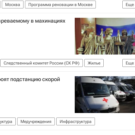
Москва
Программа реновации в Москве
Еще
льство
озреваемому в махинациях
Следственный комитет России (СК РФ)
Жилье
Еще
роят подстанцию скорой
уктура
Медучреждения
Инфраструктура