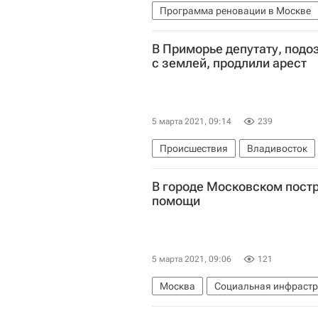
Программа реновации в Москве
Реновация
Жилье
Строите
В Приморье депутату, под
с землей, продлили арест
5 марта 2021, 09:14
239
Происшествия
Владивосток
Земельные участки
Криминал
В городе Московском пост
помощи
5 марта 2021, 09:06
121
Москва
Социальная инфрастр