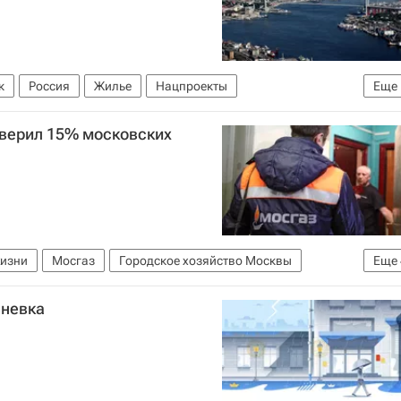
к
Россия
Жилье
Нацпроекты
Еще
оверил 15% московских
жизни
Мосгаз
Городское хозяйство Москвы
Еще
мплекс городского хозяйства Москвы
вневка