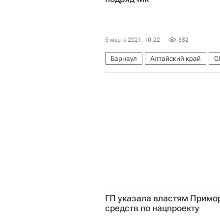
5 марта 2021, 10:22
382
Барнаул
Алтайский край
С
ГП указала властям Примор
средств по нацпроекту