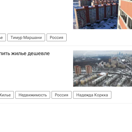
ье
Тимур Маршани
Россия
упить жилье дешевле
Жилье
Недвижимость
Россия
Надежда Коркка