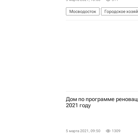
Мосводосток
Городское хозя
Комплекс городского хозяйства 
Мультимедиа – РИА Недвижимост
Дом по программе реноваци
2021 году
5 марта 2021, 09:50
1309