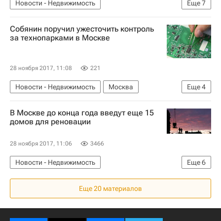
Новости - Недвижимость
Еще
7
Расселение пятиэтажек в Москве
Москва
Собянин поручил ужесточить контроль
Владимир Путин
Законодательство
за технопарками в Москве
Жилье
Реновация
Россия
28 ноября 2017, 11:08
221
Новости - Недвижимость
Москва
Еще
4
Сергей Собянин
В Москве до конца года введут еще 15
Коммерческая недвижимость
Технопарки
домов для реновации
Россия
28 ноября 2017, 11:06
3466
Новости - Недвижимость
Еще
6
Расселение пятиэтажек в Москве
Москва
Еще 20 материалов
Жилье
Строительство
Реновация
Россия