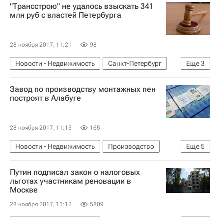
"Трансстрою" не удалось взыскать 341
Торги
Россия
млн руб с властей Петербурга
28 ноября 2017, 11:21
98
Новости - Недвижимость
Санкт-Петербург
Еще
3
Трансстрой
Суды
Россия
Завод по производству монтажных пен
построят в Алабуге
28 ноября 2017, 11:15
165
Новости - Недвижимость
Производство
Еще
5
Завод
Стройматериалы
Строительство
Путин подписал закон о налоговых
Инфраструктура
Россия
льготах участникам реновации в
Москве
28 ноября 2017, 11:12
5809