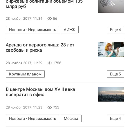
биржевые облигации объемом 135
млрд руб
28 ноября 2017, 11:34
56
Новости - Недвижимость
АИЖК
Еще
4
Облигации
Госзакупки
Ипотека
Аренда от первого лица: 28 лет
Россия
свободы и риска
28 ноября 2017, 11:29
1756
Крупным планом
Еще
5
Точка зрения – РИА Недвижимость
В центре Москвы дом XVIII века
Законодательство
Жилье
Аренда
превратят в офис
Россия
28 ноября 2017, 11:23
755
Новости - Недвижимость
Москва
Еще
4
Коммерческая недвижимость
Памятники