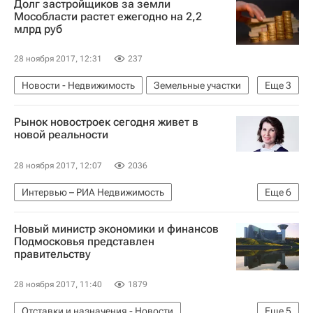
Долг застройщиков за земли
Мособласти растет ежегодно на 2,2
млрд руб
28 ноября 2017, 12:31
237
Новости - Недвижимость
Земельные участки
Еще
3
Долги
Московская область (Подмосковье)
Рынок новостроек сегодня живет в
Россия
новой реальности
28 ноября 2017, 12:07
2036
Интервью – РИА Недвижимость
Еще
6
Крупным планом
Новостройки
Жилье
Новый министр экономики и финансов
Цены
Законодательство
Россия
Подмосковья представлен
правительству
28 ноября 2017, 11:40
1879
Отставки и назначения - Новости
Еще
5