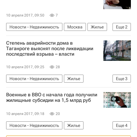
10 апреля 2017, 09:50
7
Новости - Недвижимость
Москва
Жилье
Еще
2
Дольщики
Россия
Степень аварийности дома в
Таганроге выяснят после ликвидации
последствий взрыва – власти
10 апреля 2017, 09:25
28
Новости - Недвижимость
Жилье
Еще
3
Происшествия
Таганрог
Россия
Военные в ВВО с начала года получили
жилищные субсидии на 1,5 млрд руб
10 апреля 2017, 09:18
20
Новости - Недвижимость
Жилье
Еще
4
Дальний Восток
Военные
Субсидии