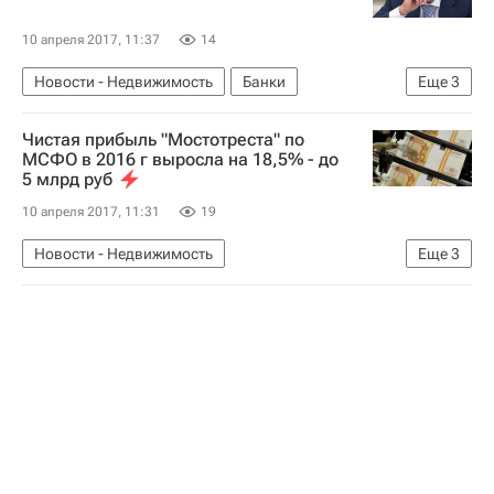
10 апреля 2017, 11:37
14
Новости - Недвижимость
Банки
Еще
3
Михаил Мень
Чистая прибыль "Мостотреста" по
Министерство строительства и жилищно-коммунального хозяйства РФ (Минстрой России)
МСФО в 2016 г выросла на 18,5% - до
5 млрд руб
Россия
10 апреля 2017, 11:31
19
Новости - Недвижимость
Еще
3
Финансовая отчетность
Мостотрест
Россия