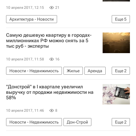
10 апреля 2017, 12:15
21
Архитектура - Новости
Еще
5
Новости - Недвижимость
Москва
Самую дешевую квартиру в городах-
Москомархитектура
Проектирование
миллионниках РФ можно снять за 5
тыс руб - эксперты
Россия
10 апреля 2017, 11:58
16
Новости - Недвижимость
Жилье
Аренда
Еще
2
Цены
Россия
"Донстрой" в I квартале увеличил
выручку от продажи недвижимости на
58%
10 апреля 2017, 11:46
8
Новости - Недвижимость
Дон-Строй
Еще
2
Финансовая отчетность
Россия