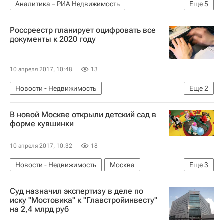
Аналитика – РИА Недвижимость
Еще
5
Крупным планом
Москва
Жилье
Цены
Россреестр планирует оцифровать все
Россия
документы к 2020 году
10 апреля 2017, 10:48
13
Новости - Недвижимость
Еще
2
Федеральная служба государственной регистрации, кадастра и картографии (Росреестр)
В новой Москве открыли детский сад в
Россия
форме кувшинки
10 апреля 2017, 10:32
18
Новости - Недвижимость
Москва
Еще
3
Социальная инфраструктура
Детские сады
Суд назначил экспертизу в деле по
Россия
иску "Мостовика" к "Главстройинвесту"
на 2,4 млрд руб