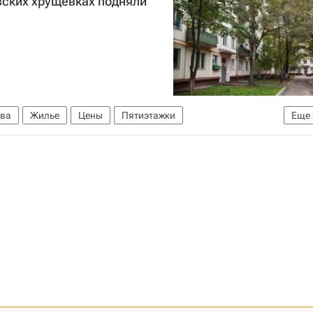
вских хрущевках подняли
ва
Жилье
Цены
Пятиэтажки
Еще
Россия