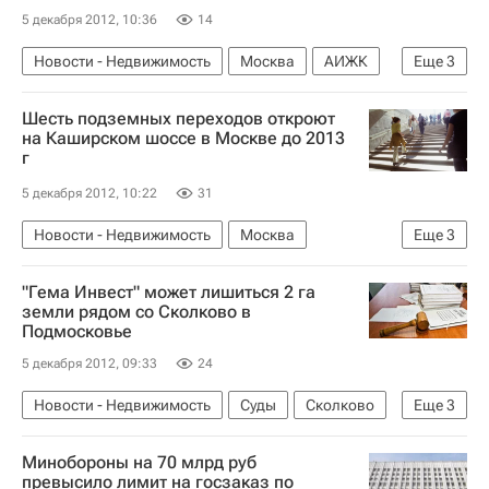
5 декабря 2012, 10:36
14
Новости - Недвижимость
Москва
АИЖК
Еще
3
Финансовая отчетность
Ипотека
Россия
Шесть подземных переходов откроют
на Каширском шоссе в Москве до 2013
г
5 декабря 2012, 10:22
31
Новости - Недвижимость
Москва
Еще
3
Инфраструктура
Строительство
Россия
"Гема Инвест" может лишиться 2 га
земли рядом со Сколково в
Подмосковье
5 декабря 2012, 09:33
24
Новости - Недвижимость
Суды
Сколково
Еще
3
Земельные участки
Минобороны на 70 млрд руб
Московская область (Подмосковье)
Россия
превысило лимит на госзаказ по