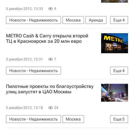
5 декабря 2012, 13:33
9
Новости - Недвижимость
Москва
Аренда
Еще
4
Суды
ДЗР
Земельные участки
Россия
METRO Cash & Carry открыла второй
ТЦ в Красноярске за 20 млн евро
5 декабря 2012, 13:31
7
Новости - Недвижимость
Еще
4
Коммерческая недвижимость
Красноярск
Пилотные проекты по благоустройству
Торговые центры
Россия
улиц запустят в ЦАО Москвы
5 декабря 2012, 13:18
24
Новости - Недвижимость
Москва
Еще
5
Москомархитектура
Благоустройство