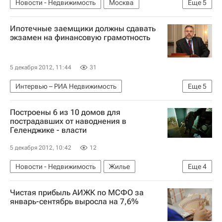
Новости - Недвижимость
Москва
Еще
5
Новостройки
Инфраструктура
МОЭК
Ипотечные заемщики должны сдавать
Жилье
Россия
экзамен на финансовую грамотность
5 декабря 2012, 11:44
31
Интервью – РИА Недвижимость
Еще
5
Крупным планом
Банки
Кредиты
Построены 6 из 10 домов для
Ипотека
Россия
пострадавших от наводнения в
Геленджике - власти
5 декабря 2012, 10:42
12
Новости - Недвижимость
Жилье
Еще
4
Строительство
Геленджик
Наводнение
Чистая прибыль АИЖК по МСФО за
Россия
январь-сентябрь выросла на 7,6%