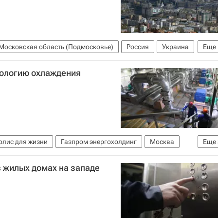
Московская область (Подмосковье)
Россия
Украина
Еще
нологию охлаждения
олис для жизни
Газпром энергохолдинг
Москва
Еще
ство Москвы
Комплекс городского хозяйства Москвы
в жилых домах на западе