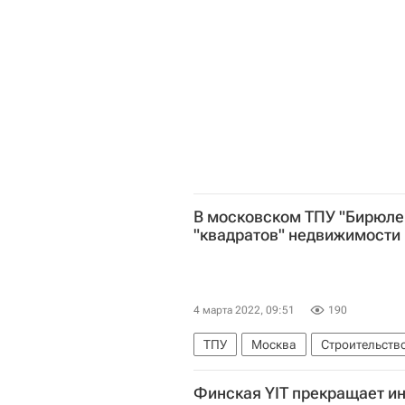
В московском ТПУ "Бирюлев
"квадратов" недвижимости
4 марта 2022, 09:51
190
ТПУ
Москва
Строительств
Москомстройинвест
Финская YIT прекращает ин