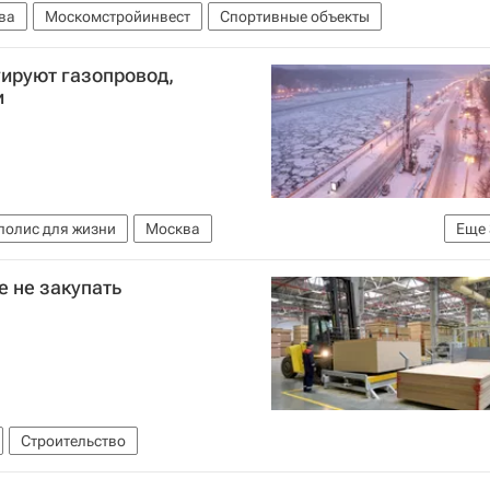
ва
Москомстройинвест
Спортивные объекты
ируют газопровод,
и
полис для жизни
Москва
Еще
Москвы
Городское хозяйство Москвы
ЖКХ
 не закупать
Строительство