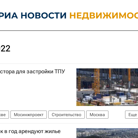
022
стора для застройки ТПУ
кве
Мосинжпроект
Строительство
Москва
Еще
к в год арендуют жилье