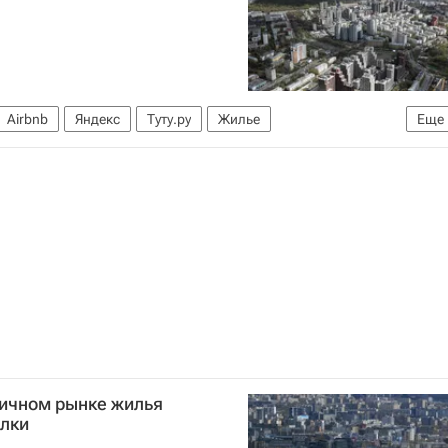
Airbnb
Яндекс
Туту.ру
Жилье
Еще
ричном рынке жилья
лки