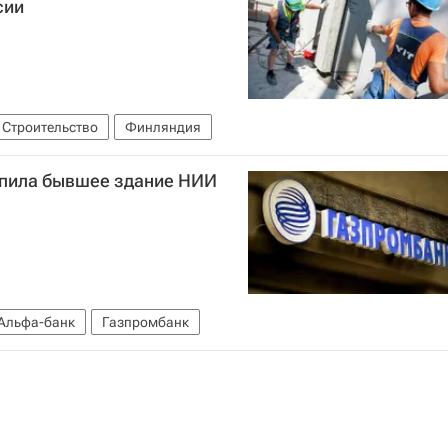
сии
Строительство
Финляндия
упила бывшее здание НИИ
Альфа-банк
Газпромбанк