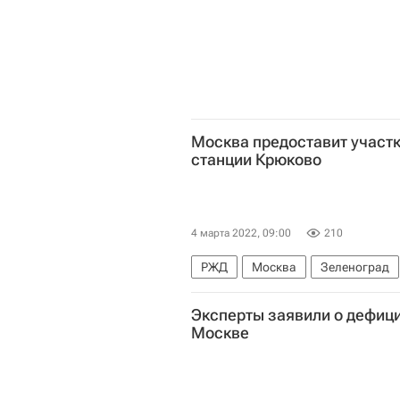
Москва предоставит участк
станции Крюково
4 марта 2022, 09:00
210
РЖД
Москва
Зеленоград
Железная дорога
Эксперты заявили о дефици
Москве