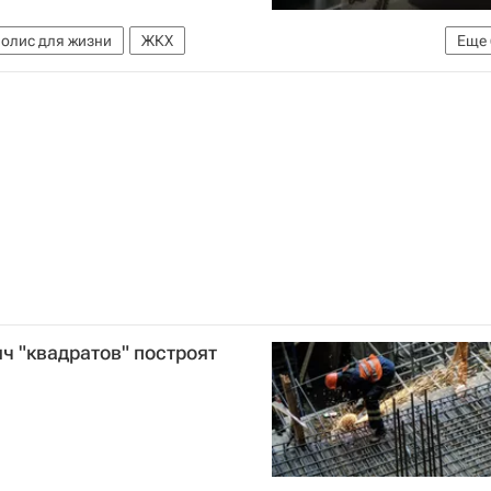
полис для жизни
ЖКХ
Еще
Москвы
Городское хозяйство Москвы
Жилье
оссе
Москва
ч "квадратов" построят