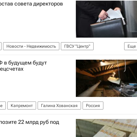
остав совета директоров
Новости - Недвижимость
ГВСУ "Центр"
Еще
Россия
Ф в будущем будут
пецсчетах
е
Капремонт
Галина Хованская
Россия
озите 22 млрд руб под