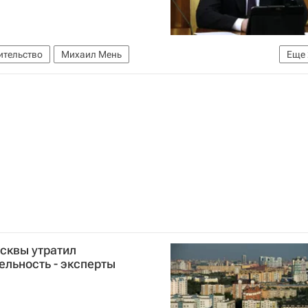
ительство
Михаил Мень
Еще
х компаний
Россия
сквы утратил
льность - эксперты