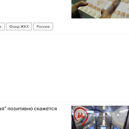
и
Фонд ЖКХ
Россия
ая" позитивно скажется