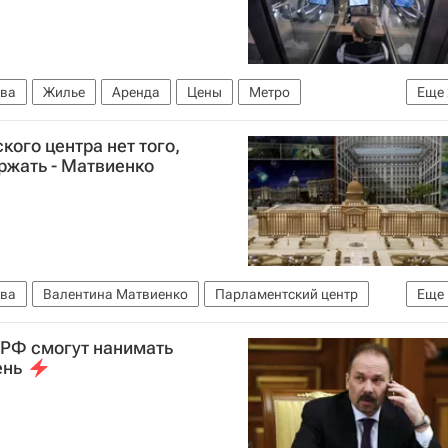
ва
Жилье
Аренда
Цены
Метро
Еще
кого центра нет того,
ржать - Матвиенко
ва
Валентина Матвиенко
Парламентский центр
Еще
 РФ смогут нанимать
ень