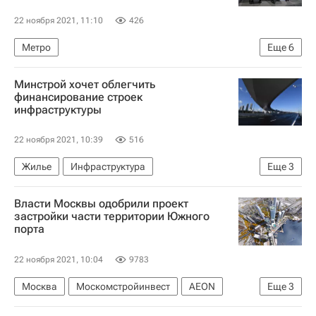
22 ноября 2021, 11:10
426
Метро
Еще
6
Москва Сегодня: мегаполис для жизни
Минстрой хочет облегчить
Объединенная энергетическая компания (Москва)
финансирование строек
инфраструктуры
Инфраструктура
Строительство метро в Москве
22 ноября 2021, 10:39
516
Городское хозяйство Москвы
Жилье
Инфраструктура
Еще
3
Комплекс городского хозяйства Москвы
Министерство строительства и жилищно-коммунального хозяйства РФ (Минстрой России)
Власти Москвы одобрили проект
Строительство
Россия
застройки части территории Южного
порта
22 ноября 2021, 10:04
9783
Москва
Москомстройинвест
AEON
Еще
3
Сергей Кузнецов (архитектор)
Строительство