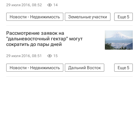
29 июля 2016, 08:52
14
Новости - Недвижимость
Земельные участки
Еще
5
Юрий Трутнев
Рассмотрение заявок на
Выдача "дальневосточного гектара"
"дальневосточный гектар" могут
сократить до пары дней
Приморский край
Жилье
Россия
29 июля 2016, 08:51
15
Новости - Недвижимость
Дальний Восток
Еще
5
Земельные участки
Юрий Трутнев
Выдача "дальневосточного гектара"
Жилье
Россия