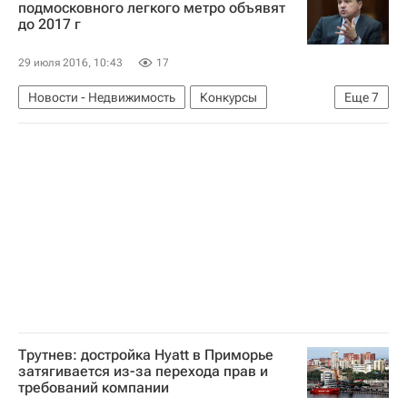
подмосковного легкого метро объявят
до 2017 г
29 июля 2016, 10:43
17
Новости - Недвижимость
Конкурсы
Еще
7
Транспорт
Инфраструктура
Строительство
Андрей Воробьев
Легкое метро (ЛРТ) в Подмосковье
Московская область (Подмосковье)
Россия
Трутнев: достройка Hyatt в Приморье
затягивается из-за перехода прав и
требований компании