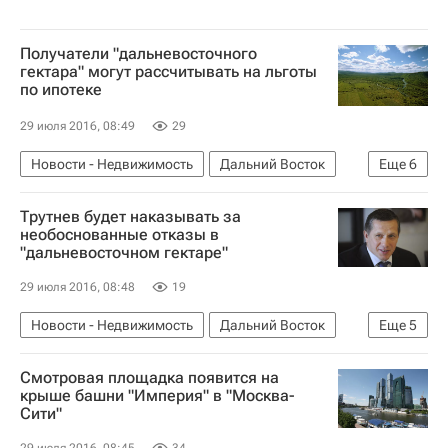
Получатели "дальневосточного
гектара" могут рассчитывать на льготы
по ипотеке
29 июля 2016, 08:49
29
Новости - Недвижимость
Дальний Восток
Еще
6
Ипотека
Земельные участки
Трутнев будет наказывать за
Юрий Трутнев
необоснованные отказы в
"дальневосточном гектаре"
Господдержка ипотеки в России
Выдача "дальневосточного гектара"
Россия
29 июля 2016, 08:48
19
Новости - Недвижимость
Дальний Восток
Еще
5
Земельные участки
Юрий Трутнев
Смотровая площадка появится на
Выдача "дальневосточного гектара"
Жилье
крыше башни "Империя" в "Москва-
Сити"
Россия
29 июля 2016, 08:45
34