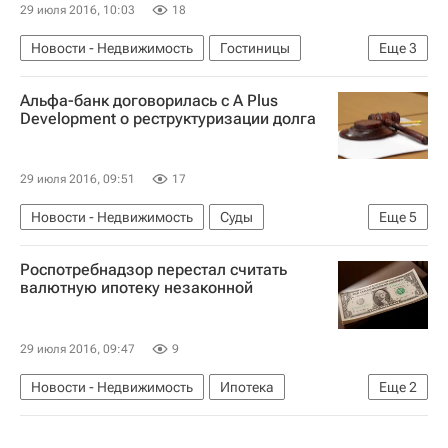
29 июля 2016, 10:03
18
Новости - Недвижимость
Гостиницы
Еще
3
Коммерческая недвижимость
Владивосток
Альфа-банк договорилась с A Plus
Россия
Development о реструктуризации долга
29 июля 2016, 09:51
17
Новости - Недвижимость
Суды
Еще
5
Девелоперы
Долги
Роспотребнадзор перестал считать
Ленинградская область
Альфа-банк
валютную ипотеку незаконной
Россия
29 июля 2016, 09:47
9
Новости - Недвижимость
Ипотека
Еще
2
Федеральная служба по надзору в сфере защиты прав потребителей и благополучия человека (Роспотребнадзор)