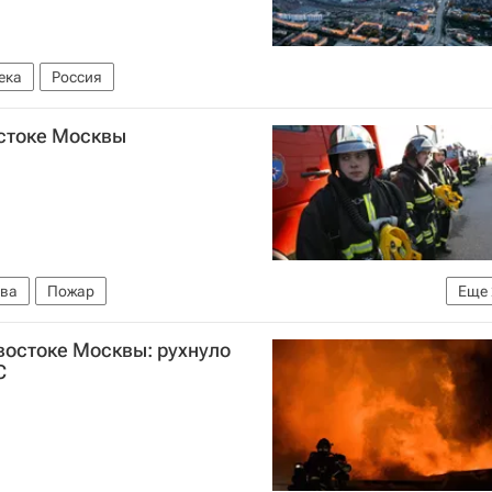
ека
Россия
остоке Москвы
ва
Пожар
Еще
МЧС России (Министерство РФ по делам гражданской обороны, чрезвычайным ситуациям и ликвидации последствий стихийных бедствий)
востоке Москвы: рухнуло
С