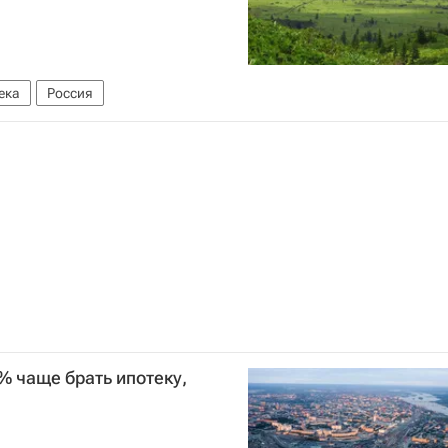
ека
Россия
% чаще брать ипотеку,