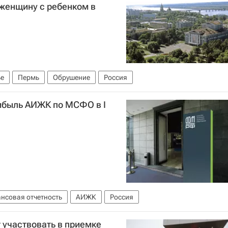
 женщину с ребенком в
е
Пермь
Обрушение
Россия
ибыль АИЖК по МСФО в I
нсовая отчетность
АИЖК
Россия
 участвовать в приемке