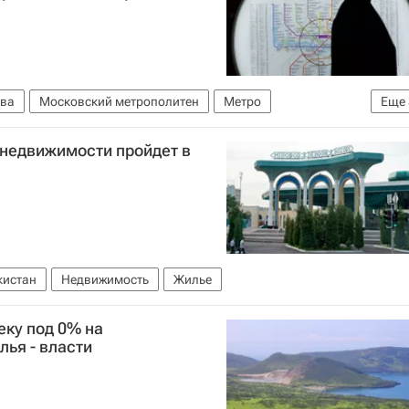
ва
Московский метрополитен
Метро
Еще
овской линии метро Москвы
Инфраструктура
Россия
недвижимости пройдет в
кистан
Недвижимость
Жилье
еку под 0% на
лья - власти