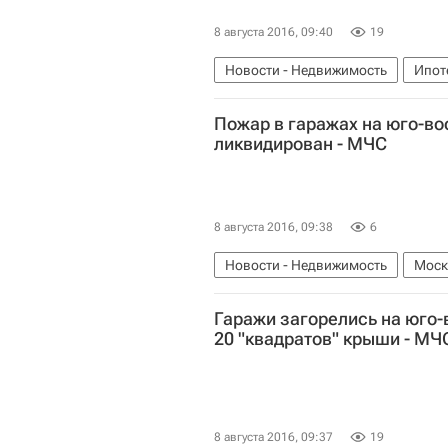
8 августа 2016, 09:40
19
Новости - Недвижимость
Ипот
Пожар в гаражах на юго-в
ликвидирован - МЧС
8 августа 2016, 09:38
6
Новости - Недвижимость
Моск
Гаражи загорелись на юго-
Россия
20 "квадратов" крыши - МЧ
8 августа 2016, 09:37
19