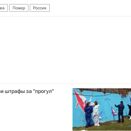
ва
Пожар
Россия
и штрафы за "прогул"