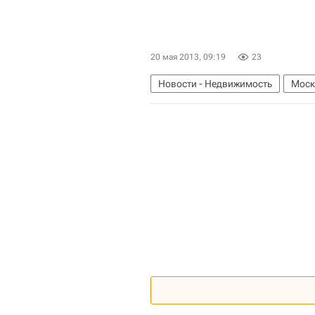
20 мая 2013, 09:19
23
Новости - Недвижимость
Моск
Строительство ММДЦ "Москва-Си