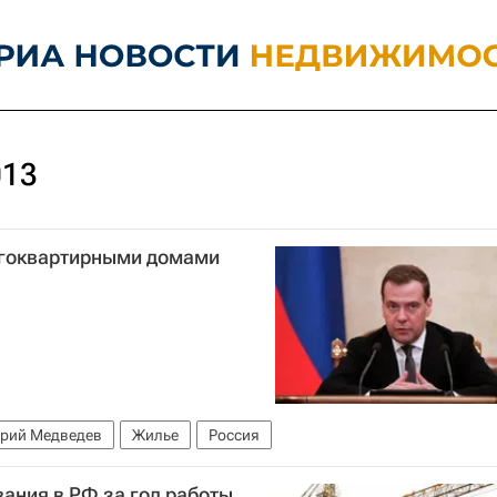
013
огоквартирными домами
рий Медведев
Жилье
Россия
ания в РФ за год работы