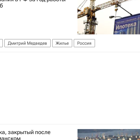
б
Дмитрий Медведев
Жилье
Россия
ка, закрытый после
манском