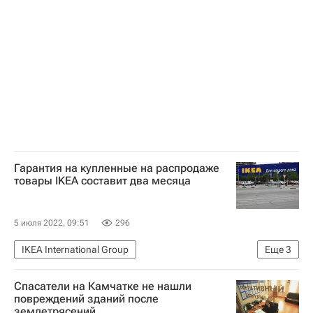
Комплекс городского хозяйства Москвы
Москва
ЖКХ
Водоснабжение
Другое - Вопрос-ответ - Полезное
МОЭК
Мосжилинспекция
Город: детали – РИА Недвижимость
Гарантия на купленные на распродаже
товары IKEA составит два месяца
5 июля 2022, 09:51
296
IKEA International Group
Еще
3
Коммерческая недвижимость
Россия
Спасатели на Камчатке не нашли
Швеция
повреждений зданий после
землетрясений