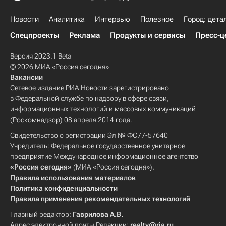
Новости
Аналитика
Интервью
Полезное
Город: дета
Спецпроекты
Реклама
Продукты и сервисы
Пресс-ц
Версия 2023.1 Beta
© 2026 МИА «Россия сегодня»
Вакансии
Сетевое издание РИА Новости зарегистрировано
в Федеральной службе по надзору в сфере связи,
информационных технологий и массовых коммуникаций
(Роскомнадзор) 08 апреля 2014 года.
Свидетельство о регистрации Эл № ФС77-57640
Учредитель: Федеральное государственное унитарное
предприятие Международное информационное агентство
«Россия сегодня»
(МИА «Россия сегодня»).
Правила использования материалов
Политика конфиденциальности
Правила применения рекомендательных технологий
Главный редактор:
Гаврилова А.В.
Адрес электронной почты Редакции:
realty@ria.ru