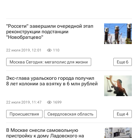
"Россети" завершили очередной этап
реконструкции подстанции
"Новобратцево"
22 июля 2019, 12:01
110
Москва Сегодня: мегаполис для жизни
Еще
6
Москва
Россети Московский регион
Экс-глава уральского города получил
Комплекс городского хозяйства Москвы
8 лет колонии за взятку в 6 млн рублей
Городское хозяйство Москвы
ЖКХ
Россети
22 июля 2019, 11:47
1699
Происшествия
Свердловская область
Еще
4
Каменск-Уральский
Суды
Криминал
В Москве снесли самовольную
Строительство
пристройку к дому Ладовского на