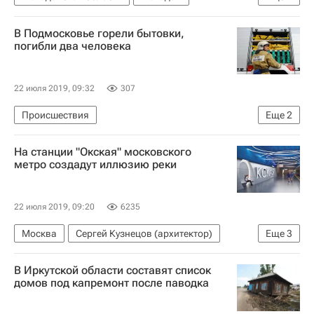
Максим Акимов
Строительство
В Подмосковье горели бытовки,
Инфраструктура
Дороги
погибли два человека
22 июля 2019, 09:32
307
Происшествия
Еще
2
Московская область (Подмосковье)
На станции "Окская" московского
МЧС России (Министерство РФ по делам гражданской обороны, чрезвычайным ситуациям и ликвидации последствий стихийных бедствий)
метро создадут иллюзию реки
22 июля 2019, 09:20
6235
Москва
Сергей Кузнецов (архитектор)
Еще
3
Строительство
В Иркутской области составят список
Строительство метро в Москве
Метро
домов под капремонт после паводка