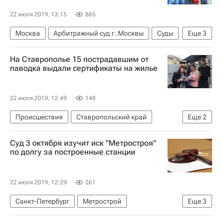
22 июля 2019, 13:15
865
Москва
Арбитражный суд г. Москвы
Суды
Еще
3
Арбитраж
Происшествия
На Ставрополье 15 пострадавшим от
Земельные участки
паводка выдали сертификаты на жилье
22 июля 2019, 12:49
148
Происшествия
Ставропольский край
Еще
2
Дмитрий Медведев
Жилье
Суд 3 октября изучит иск "Метростроя"
по долгу за построенные станции
22 июля 2019, 12:29
261
Санкт-Петербург
Метрострой
Еще
3
Арбитражный суд Санкт-Петербурга и Ленинградской области