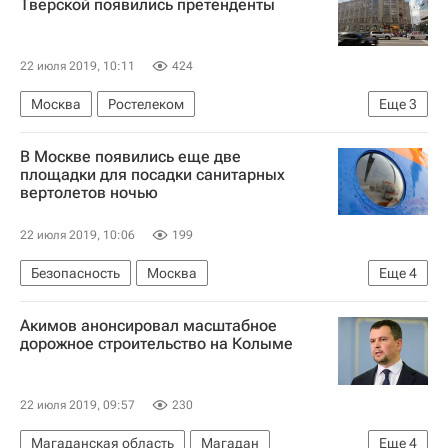
Тверской появились претенденты
Комплекс городского хозяйства Москвы
Экология
Мультимедиа
22 июля 2019, 10:11
424
Мультимедиа – РИА Недвижимость
Москва
Ростелеком
Еще
3
Центральный телеграф
В Москве появились еще две
Коммерческая недвижимость
Продажа
площадки для посадки санитарных
вертолетов ночью
22 июля 2019, 10:06
199
Безопасность
Москва
Еще
4
Московский авиационный центр (МАЦ)
Акимов анонсировал масштабное
Новая Москва
Инфраструктура
ГОЧСиПБ
дорожное строительство на Колыме
22 июля 2019, 09:57
230
Магаданская область
Магадан
Еще
4