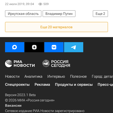
22 июля 2019, 09:04
509
Иркутская область
Владимир Путин
Еще
2
Министерство строительства и жилищно-коммунального хозяйства РФ (Минстрой России)
Еще 20 материалов
Виталий Мутко
Новости
Аналитика
Интервью
Полезное
Город: дета
Спецпроекты
Реклама
Продукты и сервисы
Пресс-ц
Версия 2023.1 Beta
© 2026 МИА «Россия сегодня»
Вакансии
Сетевое издание РИА Новости зарегистрировано