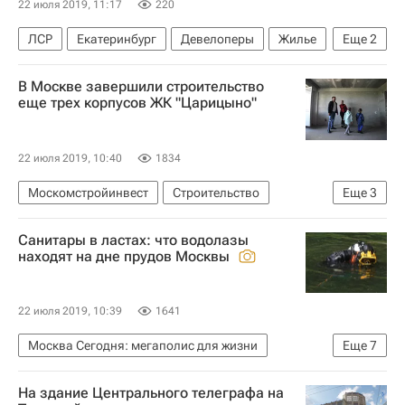
22 июля 2019, 11:17
220
ЛСР
Екатеринбург
Девелоперы
Жилье
Еще
2
Строительство
Рейтинг
В Москве завершили строительство
еще трех корпусов ЖК "Царицыно"
22 июля 2019, 10:40
1834
Москомстройинвест
Строительство
Еще
3
Москва
Жилье
Санитары в ластах: что водолазы
Проблемный ЖК "Царицыно"
находят на дне прудов Москвы
22 июля 2019, 10:39
1641
Москва Сегодня: мегаполис для жизни
Еще
7
Москва
Мосводосток
На здание Центрального телеграфа на
Городское хозяйство Москвы