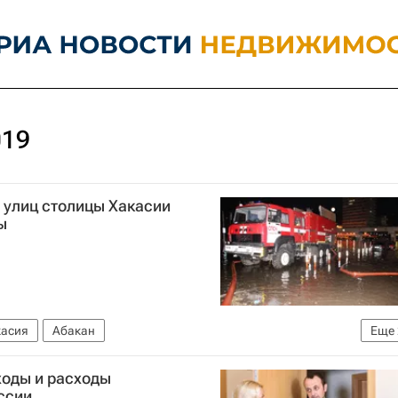
019
 улиц столицы Хакасии
ы
касия
Абакан
Еще
МЧС России (Министерство РФ по делам гражданской обороны, чрезвычайным ситуациям и ликвидации последствий стихийных бедствий)
ходы и расходы
ссии