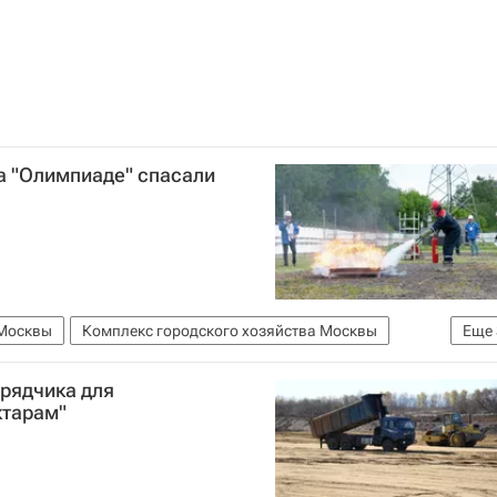
на "Олимпиаде" спасали
 Москвы
Комплекс городского хозяйства Москвы
Еще
оссети
Аналитика – РИА Недвижимость
дрядчика для
ктарам"