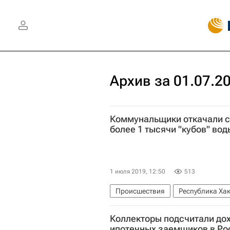
Архив за 01.07.2
Коммунальщики откачали с
более 1 тысячи "кубов" вод
1 июля 2019, 12:50
513
Происшествия
Республика Ха
Коллекторы подсчитали до
ЖКХ
ипотечных заемщиков в Ро