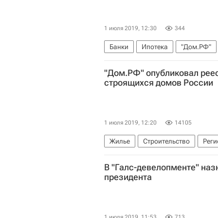
1 июля 2019, 12:30
344
Банки
Ипотека
"Дом.РФ"
"Дом.РФ" опубликовал рее
строящихся домов России
1 июля 2019, 12:20
14105
Жилье
Строительство
Рег
В "Галс-девелопменте" наз
президента
1 июля 2019, 11:53
713