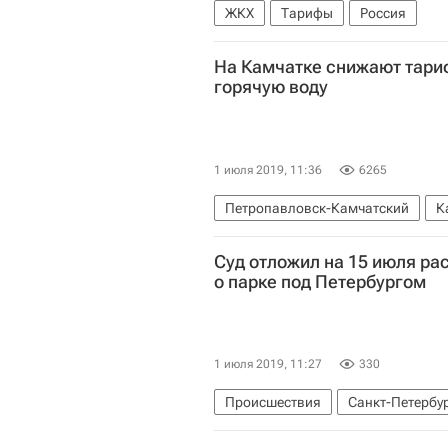
ЖКХ
Тарифы
Россия
На Камчатке снижают тари
горячую воду
1 июля 2019, 11:36
6265
Петропавловск-Камчатский
К
Отопление
Теплоснабжение
Суд отложил на 15 июля ра
о парке под Петербургом
1 июля 2019, 11:27
330
Происшествия
Санкт-Петербу