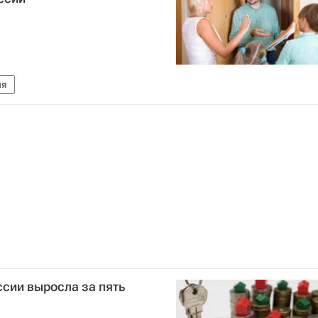
ия
ссии выросла за пять