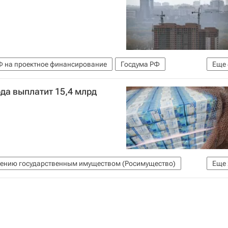
РФ на проектное финансирование
Госдума РФ
Еще
кроу-счета
ода выплатит 15,4 млрд
илищно-коммунального хозяйства РФ (Минстрой России)
лению государственным имуществом (Росимущество)
Еще