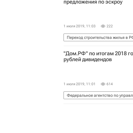
предложения по эскроу
1 июля 2019, 11:03
222
Переход строительства жилья в 
Сбербанк России
Банки
Эс
"Дом.РФ" по итогам 2018 г
Министерство строительства и ж
рублей дивидендов
1 июля 2019, 11:01
614
Федеральное агентство по управ
Дивиденды
"Дом.РФ"