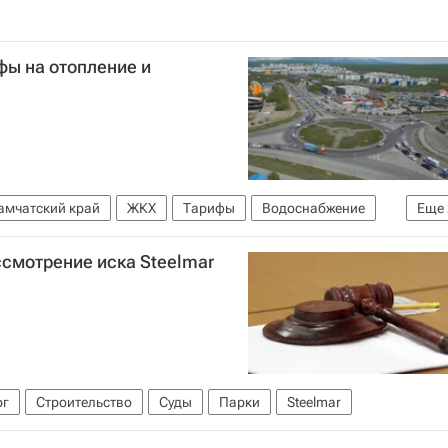
фы на отопление и
амчатский край
ЖКХ
Тарифы
Водоснабжение
Еще
ссмотрение иска Steelmar
рг
Строительство
Суды
Парки
Steelmar