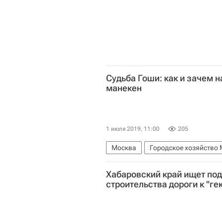
Судьба Гоши: как и зачем 
манекен
1 июля 2019, 11:00
205
Москва
Городское хозяйство
Россети Московский регион
Р
Хабаровский край ищет по
строительства дороги к "ге