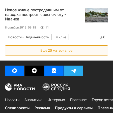
Новое жилье пострадавшим от
паводка построят к весне-лету -
Иванов
8 октября 2013, 09:18
11
Новости - Недвижимость
Жилье
Еще
6
Инфраструктура
Хабаровский край
ЧС
Еще 20 материалов
Наводнение
Паводок на Дальнем Востоке-2013
Россия
Новости
Аналитика
Интервью
Полезное
Город: дета
Спецпроекты
Реклама
Продукты и сервисы
Пресс-ц