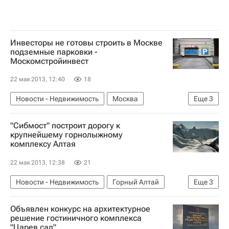
Инвесторы не готовы строить в Москве
подземные парковки -
Москомстройинвест
22 мая 2013, 12:40
18
Новости - Недвижимость
Москва
Еще
3
Москомстройинвест
Инфраструктура
"Сибмост" построит дорогу к
Россия
крупнейшему горнолыжному
комплексу Алтая
22 мая 2013, 12:38
21
Новости - Недвижимость
Горный Алтай
Еще
3
Сибмост
Инфраструктура
Россия
Объявлен конкурс на архитектурное
решение гостиничного комплекса
"Царев сад"