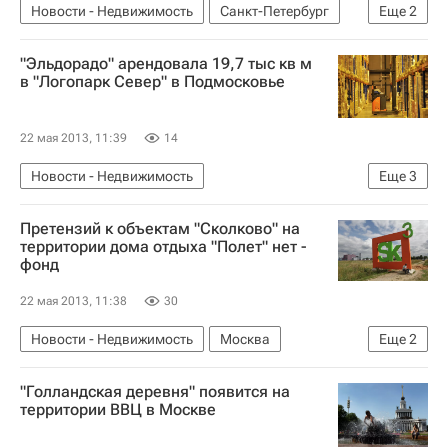
Новости - Недвижимость
Санкт-Петербург
Еще
2
Городская среда
Россия
"Эльдорадо" арендовала 19,7 тыс кв м
в "Логопарк Север" в Подмосковье
22 мая 2013, 11:39
14
Новости - Недвижимость
Еще
3
Коммерческая недвижимость
Претензий к объектам "Сколково" на
Московская область (Подмосковье)
Россия
территории дома отдыха "Полет" нет -
фонд
22 мая 2013, 11:38
30
Новости - Недвижимость
Москва
Еще
2
Нарушения в фонде "Сколково"
Россия
"Голландская деревня" появится на
территории ВВЦ в Москве