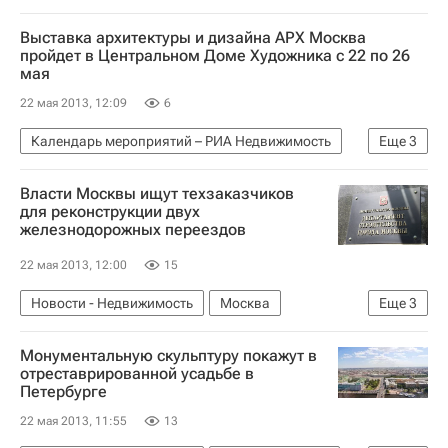
Полезное
Москва
Россия
Выставка архитектуры и дизайна АРХ Москва
пройдет в Центральном Доме Художника с 22 по 26
мая
22 мая 2013, 12:09
6
Календарь мероприятий – РИА Недвижимость
Еще
3
Полезное
Москва
Россия
Власти Москвы ищут техзаказчиков
для реконструкции двух
железнодорожных переездов
22 мая 2013, 12:00
15
Новости - Недвижимость
Москва
Еще
3
Департамент строительства
Инфраструктура
Монументальную скульптуру покажут в
Россия
отреставрированной усадьбе в
Петербурге
22 мая 2013, 11:55
13