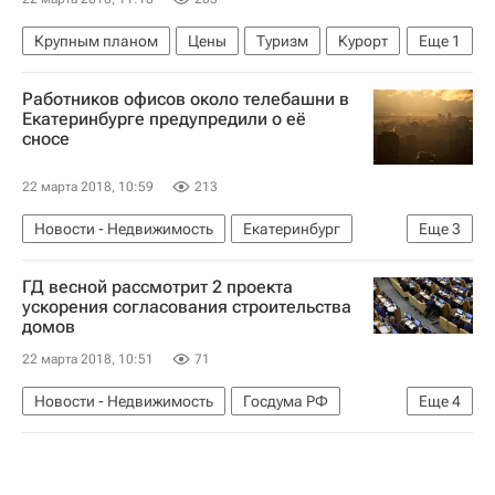
Крупным планом
Цены
Туризм
Курорт
Еще
1
Аналитика – РИА Недвижимость
Работников офисов около телебашни в
Екатеринбурге предупредили о её
сносе
22 марта 2018, 10:59
213
Новости - Недвижимость
Екатеринбург
Еще
3
Снос
Недвижимость
Россия
ГД весной рассмотрит 2 проекта
ускорения согласования строительства
домов
22 марта 2018, 10:51
71
Новости - Недвижимость
Госдума РФ
Еще
4
Законодательство
Строительство
Жилье
Россия