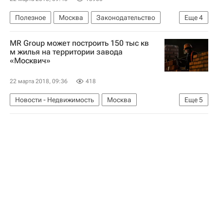
Полезное
Москва
Законодательство
Еще
4
Социальная инфраструктура
MR Group может построить 150 тыс кв
Городское хозяйство Москвы
Россия
м жилья на территории завода
«Москвич»
Полезное – РИА Недвижимость
22 марта 2018, 09:36
418
Новости - Недвижимость
Москва
Еще
5
MR Group
Строительство
Жилье
Промзоны
Россия