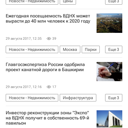
Новости - Недвижимость
Цены
Еще
3
Республика Крым
Земельные участки
Ежегодная посещаемость ВДНХ может
Россия
вырасти до 40 млн человек к 2020 году
29 августа 2017, 12:35
39
Новости - Недвижимость
Москва
Парки
Еще
3
ВДНХ
Городская среда
Россия
Главгосэкспертиза России одобрила
проект канатной дороги в Башкирии
29 августа 2017, 12:16
17
Новости - Недвижимость
Инфраструктура
Еще
3
Проектирование
Республика Башкортостан
Инвестор реконструкции зоны "Экспо"
Россия
на ВДНХ получит в собственность 69-й
павильон