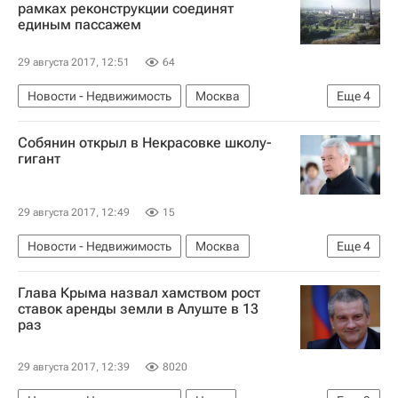
рамках реконструкции соединят
единым пассажем
29 августа 2017, 12:51
64
Новости - Недвижимость
Москва
Еще
4
Коммерческая недвижимость
Строительство
Собянин открыл в Некрасовке школу-
ВДНХ
Россия
гигант
29 августа 2017, 12:49
15
Новости - Недвижимость
Москва
Еще
4
Сергей Собянин
Школы
Инфраструктура
Глава Крыма назвал хамством рост
Россия
ставок аренды земли в Алуште в 13
раз
29 августа 2017, 12:39
8020