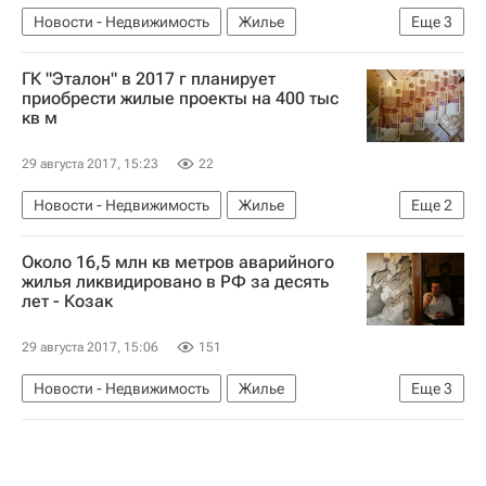
Новости - Недвижимость
Жилье
Еще
3
Аварийные дома
Михаил Мень
Россия
ГК "Эталон" в 2017 г планирует
приобрести жилые проекты на 400 тыс
кв м
29 августа 2017, 15:23
22
Новости - Недвижимость
Жилье
Еще
2
Эталон групп
Россия
Около 16,5 млн кв метров аварийного
жилья ликвидировано в РФ за десять
лет - Козак
29 августа 2017, 15:06
151
Новости - Недвижимость
Жилье
Еще
3
Аварийные дома
Дмитрий Козак
Россия