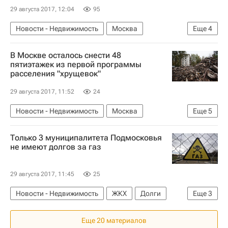
29 августа 2017, 12:04
95
Новости - Недвижимость
Москва
Еще
4
Инвестиции
Коммерческая недвижимость
В Москве осталось снести 48
ВДНХ
Россия
пятиэтажек из первой программы
расселения "хрущевок"
29 августа 2017, 11:52
24
Новости - Недвижимость
Москва
Еще
5
Пятиэтажки
Снос
Только 3 муниципалитета Подмосковья
Расселение пятиэтажек в Москве
Жилье
не имеют долгов за газ
Россия
29 августа 2017, 11:45
25
Новости - Недвижимость
ЖКХ
Долги
Еще
3
Инфраструктура
Еще 20 материалов
Московская область (Подмосковье)
Россия