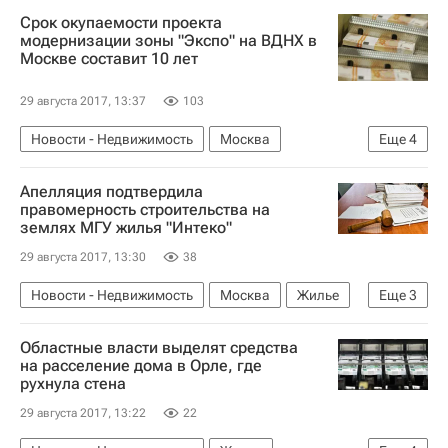
Срок окупаемости проекта
модернизации зоны "Экспо" на ВДНХ в
Москве составит 10 лет
29 августа 2017, 13:37
103
Новости - Недвижимость
Москва
Еще
4
Инвестиции
Коммерческая недвижимость
Апелляция подтвердила
ВДНХ
Россия
правомерность строительства на
землях МГУ жилья "Интеко"
29 августа 2017, 13:30
38
Новости - Недвижимость
Москва
Жилье
Еще
3
Суды
Интеко
Россия
Областные власти выделят средства
на расселение дома в Орле, где
рухнула стена
29 августа 2017, 13:22
22