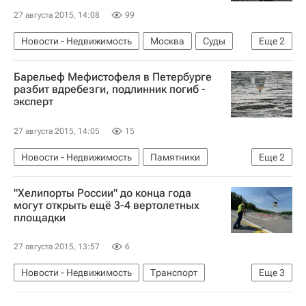
27 августа 2015, 14:08
99
Новости - Недвижимость
Москва
Суды
Еще
2
ЛСР
Россия
Барельеф Мефистофеля в Петербурге
разбит вдребезги, подлинник погиб -
эксперт
27 августа 2015, 14:05
15
Новости - Недвижимость
Памятники
Еще
2
Санкт-Петербург
Россия
"Хелипорты России" до конца года
могут открыть ещё 3-4 вертолетных
площадки
27 августа 2015, 13:57
6
Новости - Недвижимость
Транспорт
Еще
3
Инфраструктура
НДВ-Групп
Россия