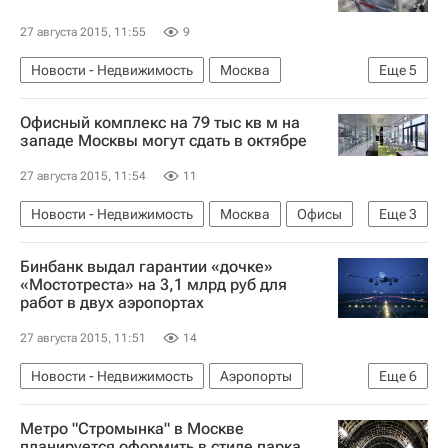
27 августа 2015, 11:55
9
Новости - Недвижимость
Москва
Еще
5
Департамент строительства
Офисный комплекс на 79 тыс кв м на
Железная дорога
Переезд
западе Москвы могут сдать в октябре
Инфраструктура
Россия
27 августа 2015, 11:54
11
Новости - Недвижимость
Москва
Офисы
Еще
3
Мосгосстройнадзор
Бинбанк выдал гарантии «дочке»
Коммерческая недвижимость
Россия
«Мостотреста» на 3,1 млрд руб для
работ в двух аэропортах
27 августа 2015, 11:51
14
Новости - Недвижимость
Аэропорты
Еще
6
Мостотрест
Нижний Новгород
Бинбанк
Метро "Стромынка" в Москве
Инфраструктура
Ипотека
Россия
планируется оформить в стиле парка