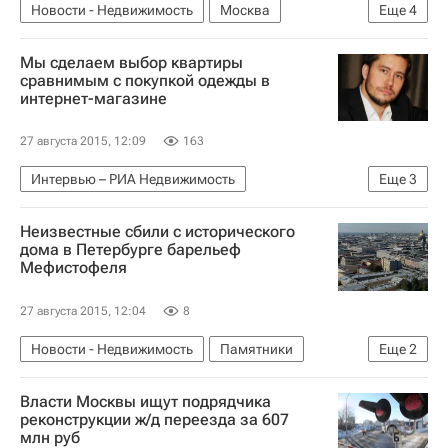
Новости - Недвижимость
Москва
Еще
4
Реконструкция
Метро
Инфраструктура
Мы сделаем выбор квартиры
Россия
сравнимым с покупкой одежды в
интернет-магазине
27 августа 2015, 12:09
163
Интервью – РИА Недвижимость
Еще
3
Крупным планом
Жилье
Россия
Неизвестные сбили с исторического
дома в Петербурге барельеф
Мефистофеля
27 августа 2015, 12:04
8
Новости - Недвижимость
Памятники
Еще
2
Санкт-Петербург
Россия
Власти Москвы ищут подрядчика
реконструкции ж/д переезда за 607
млн руб