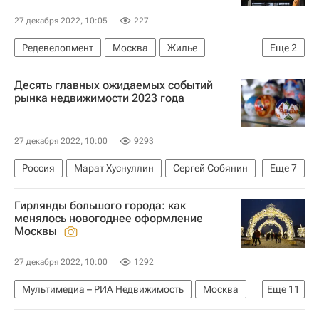
27 декабря 2022, 10:05
227
Редевелопмент
Москва
Жилье
Еще
2
Строительство
Промзоны
Десять главных ожидаемых событий
рынка недвижимости 2023 года
27 декабря 2022, 10:00
9293
Россия
Марат Хуснуллин
Сергей Собянин
Еще
7
Виктор Евтухов
Москва
Владивосток
Гирлянды большого города: как
Inditex
IKEA International Group
Hoff
менялось новогоднее оформление
Москвы
Аналитика – РИА Недвижимость
27 декабря 2022, 10:00
1292
Мультимедиа – РИА Недвижимость
Москва
Еще
11
Москва Сегодня: мегаполис для жизни