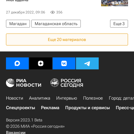
Городское хозяйство Москвы
Комплекс городского хозяйства Москвы
27 декабря 2022, 09:06
356
Фонд капитального ремонта Москвы
Магадан
Магаданская область
Еще
3
Строительство
Инфраструктура
Аэропорт
Еще 20 материалов
Новости
Аналитика
Интервью
Полезное
Город: дета
Спецпроекты
Реклама
Продукты и сервисы
Пресс-ц
Версия 2023.1 Beta
© 2026 МИА «Россия сегодня»
Вакансии