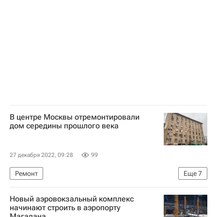
Комплекс городского хозяйства Москвы
Городское хозяйство Москвы
Городская среда
Новый год
Город: детали – РИА Недвижимость
Дед Мороз
Снегурочка
Дом союзов
Манеж
Петр I
В центре Москвы отремонтировали
дом середины прошлого века
27 декабря 2022, 09:28
99
Ремонт
Еще
7
Москва Сегодня: мегаполис для жизни
Новый аэровокзальный комплекс
Капремонт
Капремонт в Москве
Москва
начинают строить в аэропорту
Магадана