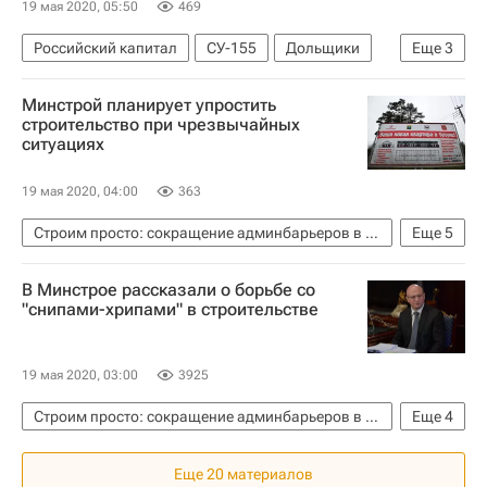
19 мая 2020, 05:50
469
Российский капитал
СУ-155
Дольщики
Еще
3
Обманутые дольщики в России
"Дом.РФ"
Минстрой планирует упростить
Анастасия Пятова
строительство при чрезвычайных
ситуациях
19 мая 2020, 04:00
363
Строим просто: сокращение админбарьеров в строительстве
Еще
5
Министерство строительства и жилищно-коммунального хозяйства РФ (Минстрой России)
В Минстрое рассказали о борьбе со
Новости - Недвижимость
Строительство
"снипами-хрипами" в строительстве
ЧС
Дмитрий Волков
19 мая 2020, 03:00
3925
Строим просто: сокращение админбарьеров в строительстве
Еще
4
Министерство строительства и жилищно-коммунального хозяйства РФ (Минстрой России)
Еще 20 материалов
Строительство
СНИП
Дмитрий Волков