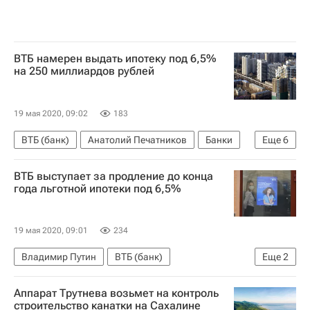
ВТБ намерен выдать ипотеку под 6,5%
на 250 миллиардов рублей
19 мая 2020, 09:02
183
ВТБ (банк)
Анатолий Печатников
Банки
Еще
6
"Дом.РФ"
Барнаул
Ростов-на-Дону
ВТБ выступает за продление до конца
Москва
Владимир Путин
Жилье
года льготной ипотеки под 6,5%
19 мая 2020, 09:01
234
Владимир Путин
ВТБ (банк)
Еще
2
Анатолий Печатников
Ипотека
Аппарат Трутнева возьмет на контроль
строительство канатки на Сахалине