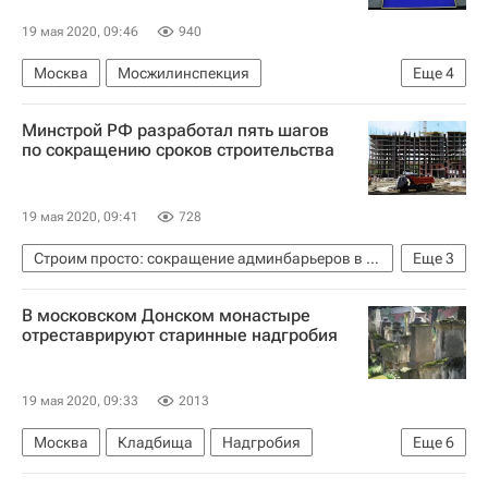
19 мая 2020, 09:46
940
Москва
Мосжилинспекция
Еще
4
Москва Сегодня: мегаполис для жизни
Минстрой РФ разработал пять шагов
Жилье
Городское хозяйство Москвы
по сокращению сроков строительства
Комплекс городского хозяйства Москвы
19 мая 2020, 09:41
728
Строим просто: сокращение админбарьеров в строительстве
Еще
3
Министерство строительства и жилищно-коммунального хозяйства РФ (Минстрой России)
В московском Донском монастыре
Строительство
Дмитрий Волков
отреставрируют старинные надгробия
19 мая 2020, 09:33
2013
Москва
Кладбища
Надгробия
Еще
6
Монастыри
Реставрация
Религия