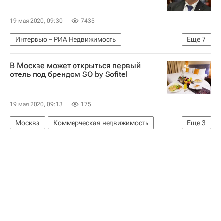
19 мая 2020, 09:30
7435
Интервью – РИА Недвижимость
Еще
7
Строим просто: сокращение админбарьеров в строительстве
В Москве может открыться первый
Иркутская область
Владимир Путин
отель под брендом SO by Sofitel
Министерство строительства и жилищно-коммунального хозяйства РФ (Минстрой России)
Строительство
Регионы
Дмитрий Волков
19 мая 2020, 09:13
175
Москва
Коммерческая недвижимость
Еще
3
Отели
Гостиницы
Турция