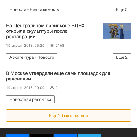
Новости - Недвижимость
Еще
5
Московская область (Подмосковье)
На Центральном павильоне ВДНХ
Нарушения
ЖКХ
Инфраструктура
открыли скульптуры после
реставрации
Россия
10 апреля 2018, 05:20
2168
Архитектура - Новости
Еще
2
Новости - Недвижимость
Москва
В Москве утвердили еще семь площадок для
реновации
10 апреля 2018, 00:00
0
Новостная рассылка
Еще 20 материалов