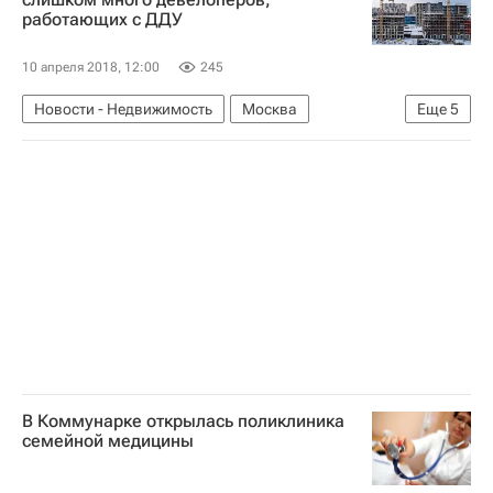
работающих с ДДУ
Склады
Россия
10 апреля 2018, 12:00
245
Новости - Недвижимость
Москва
Еще
5
Строительство
Девелоперы
Долевое строительство
Министерство строительства и жилищно-коммунального хозяйства РФ (Минстрой России)
Россия
В Коммунарке открылась поликлиника
семейной медицины