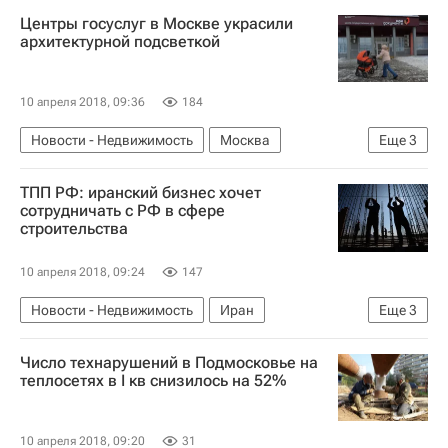
АКБ "Российский капитал"
Банки
Россия
Центры госуслуг в Москве украсили
архитектурной подсветкой
10 апреля 2018, 09:36
184
Новости - Недвижимость
Москва
Еще
3
Городская среда
Архитектура
Россия
ТПП РФ: иранский бизнес хочет
сотрудничать с РФ в сфере
строительства
10 апреля 2018, 09:24
147
Новости - Недвижимость
Иран
Еще
3
Торгово-промышленная палата РФ
Число технарушений в Подмосковье на
Строительство
Россия
теплосетях в I кв снизилось на 52%
10 апреля 2018, 09:20
31