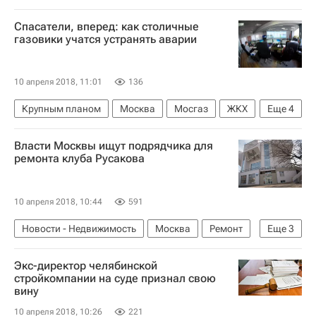
Спасатели, вперед: как столичные
газовики учатся устранять аварии
10 апреля 2018, 11:01
136
Крупным планом
Москва
Мосгаз
ЖКХ
Еще
4
Инфраструктура
Власти Москвы ищут подрядчика для
Городское хозяйство Москвы
Россия
ремонта клуба Русакова
Аналитика – РИА Недвижимость
10 апреля 2018, 10:44
591
Новости - Недвижимость
Москва
Ремонт
Еще
3
Памятники
Городская среда
Россия
Экс-директор челябинской
стройкомпании на суде признал свою
вину
10 апреля 2018, 10:26
221