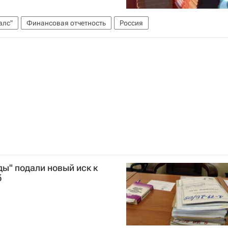
алс"
Финансовая отчетность
Россия
ы" подали новый иск к
б