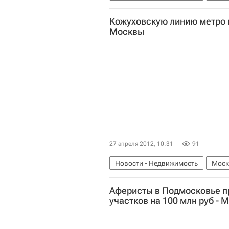
Кожуховскую линию метро м
Москвы
27 апреля 2012, 10:31
91
Новости - Недвижимость
Моск
Стройкомплекс
Строительств
Аферисты в Подмосковье п
Инфраструктура
Россия
участков на 100 млн руб - 