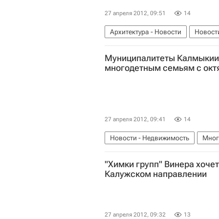
27 апреля 2012, 09:51
14
Архитектура - Новости
Новост
Муниципалитеты Калмыкии 
многодетным семьям с окт
27 апреля 2012, 09:41
14
Новости - Недвижимость
Мног
Законодательство
Земельные 
"Химки групп" Винера хочет
Обеспечение земельными участка
Калужском направлении
27 апреля 2012, 09:32
13