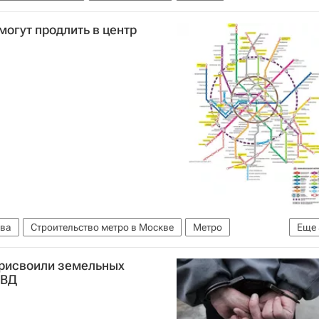
огут продлить в центр
ва
Строительство метро в Москве
Метро
Еще
о
Строительство Кожуховский линии метро Москвы
рисвоили земельных
МВД