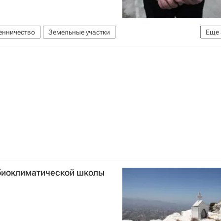
нничество
Земельные участки
Еще
 (МВД России)
Московская область (Подмосковье)
 биоклиматической школы