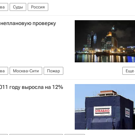
ва
Суды
Россия
внеплановую проверку
ва
Москва-Сити
Пожар
Еще
о комплекса "Федерация" ММДЦ "Москва-Сити"
2011 году выросла на 12%
МЧС России (Министерство РФ по делам гражданской обороны, чрезвычайным ситуациям и ликвидации последствий стихийных бедствий)
Россия