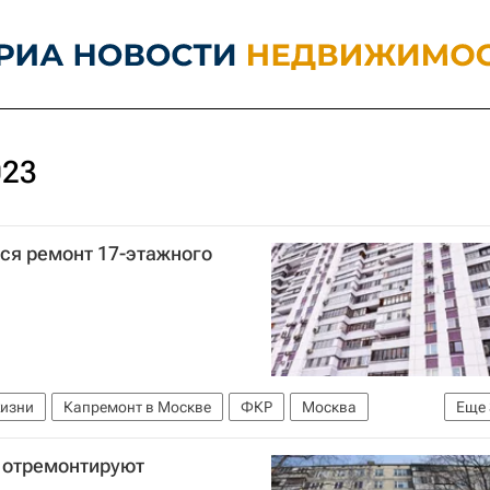
023
ся ремонт 17-этажного
жизни
Капремонт в Москве
ФКР
Москва
Еще
Комплекс городского хозяйства Москвы
Жилье
 отремонтируют