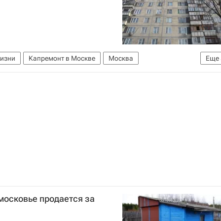
жизни
Капремонт в Москве
Москва
Еще
Комплекс городского хозяйства Москвы
Капремонт
монта Москвы
московье продается за