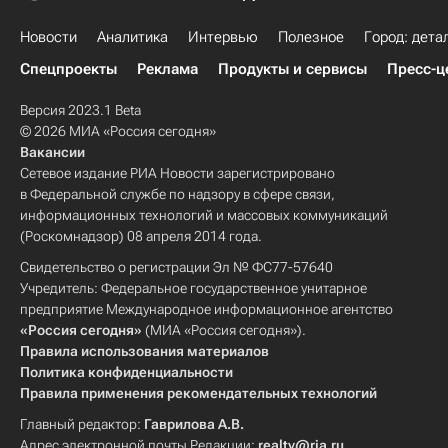
Новости
Аналитика
Интервью
Полезное
Город: дета
Спецпроекты
Реклама
Продукты и сервисы
Пресс-ц
Версия 2023.1 Beta
© 2026 МИА «Россия сегодня»
Вакансии
Сетевое издание РИА Новости зарегистрировано
в Федеральной службе по надзору в сфере связи,
информационных технологий и массовых коммуникаций
(Роскомнадзор) 08 апреля 2014 года.
Свидетельство о регистрации Эл № ФС77-57640
Учредитель: Федеральное государственное унитарное
предприятие Международное информационное агентство
«Россия сегодня»
(МИА «Россия сегодня»).
Правила использования материалов
Политика конфиденциальности
Правила применения рекомендательных технологий
Главный редактор:
Гаврилова А.В.
Адрес электронной почты Редакции:
realty@ria.ru