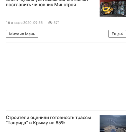
Городское хозяйство Москвы
возглавить чиновник Минстроя
Комплекс городского хозяйства Москвы
Инфраструктура
16 января 2020, 09:55
571
Михаил Мень
Еще
4
Министерство строительства и жилищно-коммунального хозяйства РФ (Минстрой России)
Российский экологический оператор
Отставки и назначения - Новости
Россия
Строители оценили готовность трассы
"Таврида" в Крыму на 85%