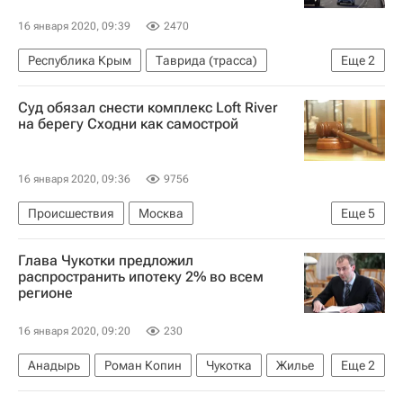
16 января 2020, 09:39
2470
Республика Крым
Таврида (трасса)
Еще
2
Строительство
Дороги
Суд обязал снести комплекс Loft River
на берегу Сходни как самострой
16 января 2020, 09:36
9756
Происшествия
Москва
Еще
5
Федеральная служба государственной регистрации, кадастра и картографии (Росреестр)
Глава Чукотки предложил
Мосгосстройнадзор
Жилье
распространить ипотеку 2% во всем
регионе
Строительство
Самострой
16 января 2020, 09:20
230
Анадырь
Роман Копин
Чукотка
Жилье
Еще
2
Ипотека
Вторичное жилье