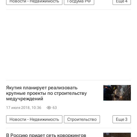
Новости - Недвижимость
Госдума РФ
Еще
4
Законодательство
ЧС
Страхование
Россия
Якутия планирует реализовать
крупные проекты по строительству
медучреждений
17 июля 2018, 10:36
63
Новости - Недвижимость
Строительство
Еще
3
Медучреждения
Республика Саха (Якутия)
В Россию придет сеть коворкингов