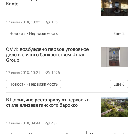
Россия
Knotel
17 июля 2018, 10:32
195
Новости - Недвижимость
Еще
2
Коммерческая недвижимость
Россия
СМИ: возбуждено первое уголовное
дело в связи с банкротством Urban
Group
17 июля 2018, 10:21
1076
Новости - Недвижимость
Еще
8
Проблемы девелоперской компании Urban Group
В Царицыне реставрируют церковь в
Urban Group
Следствие
Злоупотребления
стиле елизаветинского барокко
Банкротство
Девелоперы
Следственный комитет России (СК РФ)
17 июля 2018, 09:44
432
Россия