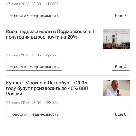
17 июля 2018, 13:38
605
Новости - Недвижимость
Еще
7
Moscow Urban Forum 2018
Москва
Ввод недвижимости в Подмосковье в I
Сергей Собянин
ЧМ-2018 по футболу
полугодии вырос почти на 20%
Городская среда
Инфраструктура
Россия
17 июля 2018, 13:06
97
Новости - Недвижимость
Еще
4
Московская область (Подмосковье)
Кудрин: Москва и Петербург к 2035
Строительство
Недвижимость
Россия
году будут производить до 40% ВВП
России
17 июля 2018, 13:04
559
Новости - Недвижимость
Еще
8
Moscow Urban Forum 2018
Москва
Санкт-Петербург
Алексей Кудрин
Города