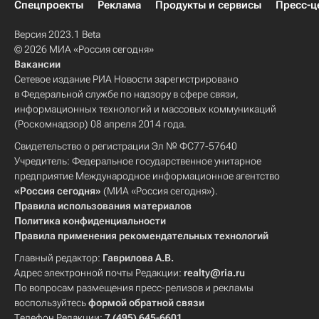
Спецпроекты
Реклама
Продукты и сервисы
Пресс-ц
Версия 2023.1 Beta
© 2026 МИА «Россия сегодня»
Вакансии
Сетевое издание РИА Новости зарегистрировано
в Федеральной службе по надзору в сфере связи,
информационных технологий и массовых коммуникаций
(Роскомнадзор) 08 апреля 2014 года.
Свидетельство о регистрации Эл № ФС77-57640
Учредитель: Федеральное государственное унитарное
предприятие Международное информационное агентство
«Россия сегодня»
(МИА «Россия сегодня»).
Правила использования материалов
Политика конфиденциальности
Правила применения рекомендательных технологий
Главный редактор:
Гаврилова А.В.
Адрес электронной почты Редакции:
realty@ria.ru
По вопросам размещения пресс-релизов и рекламы
воспользуйтесь
формой обратной связи
Телефон Редакции:
7 (495) 645-6601