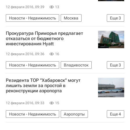
12 февраля 2016, 09:39
13
Новости - Недвижимость
Москва
Еще
3
Москомстройинвест
Прокуратура Приморья предлагает
Коммерческая недвижимость
Россия
отказаться от бюджетного
инвестирования Hyatt
12 февраля 2016, 09:36
16
Новости - Недвижимость
Владивосток
Еще
3
Hyatt Hotels Corporation
Резидента ТОР "Хабаровск" могут
Коммерческая недвижимость
Россия
лишить земли за простой в
реконструкции аэропорта
12 февраля 2016, 09:33
15
Новости - Недвижимость
Аэропорты
Еще
4
Хабаровск
Юрий Трутнев
Инфраструктура