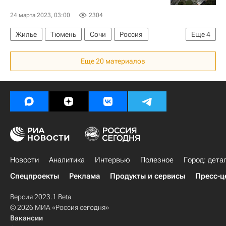
24 марта 2023, 03:00
2304
Жилье
Тюмень
Сочи
Россия
Еще
4
Федеральная служба государственной статистики (Росстат)
Еще 20 материалов
Авито
Аренда
Цены
Новости
Аналитика
Интервью
Полезное
Город: дета
Спецпроекты
Реклама
Продукты и сервисы
Пресс-ц
Версия 2023.1 Beta
© 2026 МИА «Россия сегодня»
Вакансии