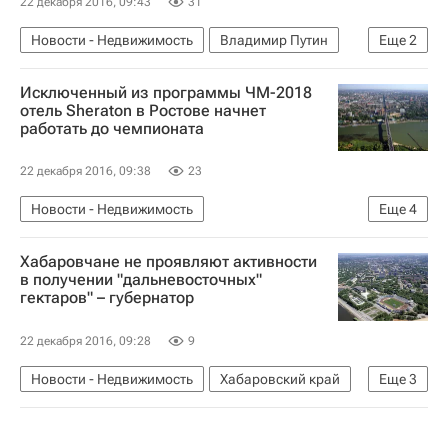
22 декабря 2016, 09:43
31
Новости - Недвижимость
Владимир Путин
Еще
2
Земельные участки
Россия
Исключенный из программы ЧМ-2018
отель Sheraton в Ростове начнет
работать до чемпионата
22 декабря 2016, 09:38
23
Новости - Недвижимость
Еще
4
Коммерческая недвижимость
Хабаровчане не проявляют активности
Ростов-на-Дону
Отели
Россия
в получении "дальневосточных"
гектаров" – губернатор
22 декабря 2016, 09:28
9
Новости - Недвижимость
Хабаровский край
Еще
3
Земельные участки
Выдача "дальневосточного гектара"
Россия