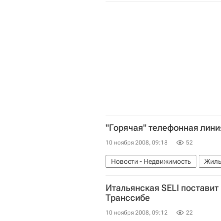
"Горячая" телефонная лини
10 ноября 2008, 09:18
52
Новости - Недвижимость
Жиль
Итальянская SELI поставит
Транссибе
10 ноября 2008, 09:12
22