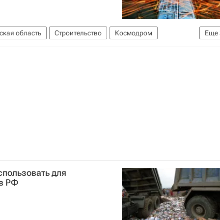
ская область
Строительство
Космодром
Еще
очный"
Инфраструктура
Россия
спользовать для
 в РФ