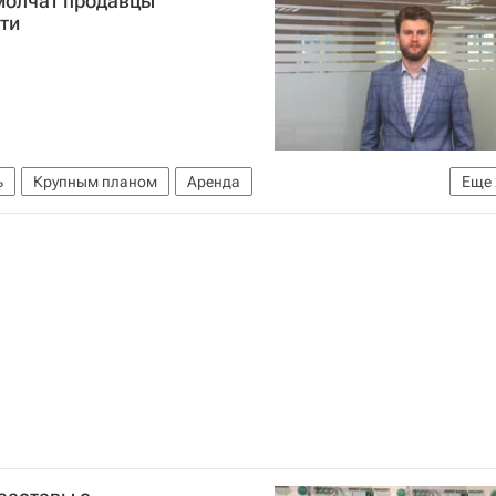
молчат продавцы
ти
ь
Крупным планом
Аренда
Еще
Россия