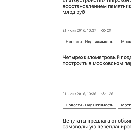
Благоустройство Тверской 
восстановлением памятник
млрд руб
21 июня 2016, 10:37
29
Новости - Недвижимость
Моск
Четырехкилометровый подв
построить в московском па
21 июня 2016, 10:36
126
Новости - Недвижимость
Моск
Мосты
Россия
Депутаты предлагают объя
самовольную перепланиро