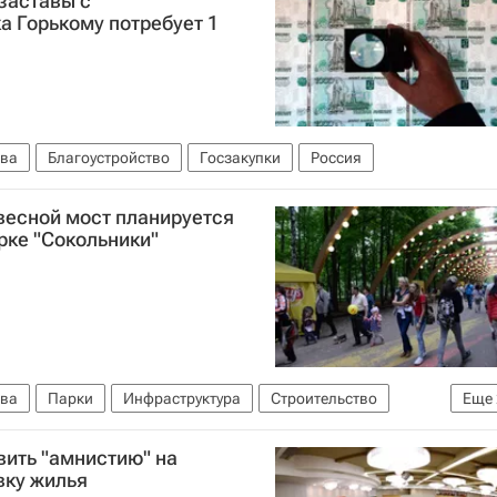
заставы с
а Горькому потребует 1
ва
Благоустройство
Госзакупки
Россия
есной мост планируется
рке "Сокольники"
ва
Парки
Инфраструктура
Строительство
Еще
вить "амнистию" на
вку жилья