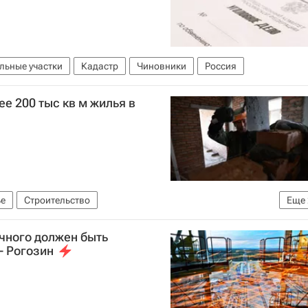
льные участки
Кадастр
Чиновники
Россия
ее 200 тыс кв м жилья в
е
Строительство
Еще
е)
Россия
чного должен быть
- Рогозин