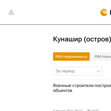
Кунашир (остров
РИА Недвижимость
РИА Ново
За период
Военные строители построя
объектов
9 августа 2021, 09:10
1640