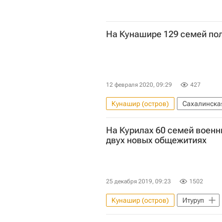
На Кунашире 129 семей по
12 февраля 2020, 09:29
427
Кунашир (остров)
Сахалинска
Курильские острова
Новос
На Курилах 60 семей военн
двух новых общежитиях
25 декабря 2019, 09:23
1502
Кунашир (остров)
Итуруп
Военные
Жилье
Стро