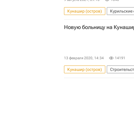
Кунашир (остров)
Курильские
Министерство обороны РФ (Мино
Новую больницу на Кунашир
Инфраструктура
13 февраля 2020, 14:34
14191
Кунашир (остров)
Строительс
Медучреждения
Инфрастру