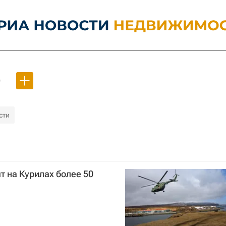
)
сти
т на Курилах более 50