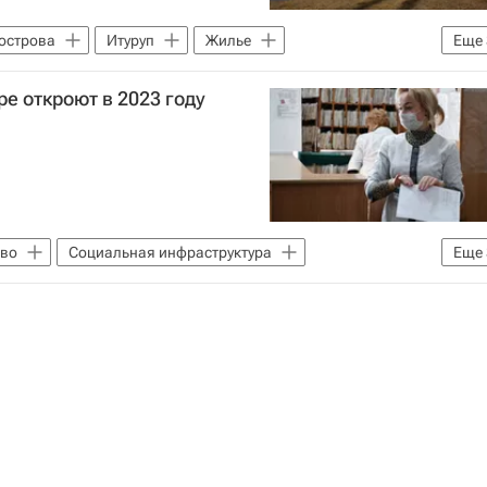
 острова
Итуруп
Жилье
Еще
бороны РФ)
Строительство
е откроют в 2023 году
тво
Социальная инфраструктура
Еще
ктура
Больницы