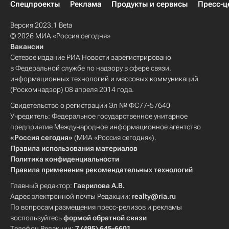
Спецпроекты
Реклама
Продукты и сервисы
Пресс-ц
Версия 2023.1 Beta
© 2026 МИА «Россия сегодня»
Вакансии
Сетевое издание РИА Новости зарегистрировано
в Федеральной службе по надзору в сфере связи,
информационных технологий и массовых коммуникаций
(Роскомнадзор) 08 апреля 2014 года.
Свидетельство о регистрации Эл № ФС77-57640
Учредитель: Федеральное государственное унитарное
предприятие Международное информационное агентство
«Россия сегодня»
(МИА «Россия сегодня»).
Правила использования материалов
Политика конфиденциальности
Правила применения рекомендательных технологий
Главный редактор:
Гаврилова А.В.
Адрес электронной почты Редакции:
realty@ria.ru
По вопросам размещения пресс-релизов и рекламы
воспользуйтесь
формой обратной связи
Телефон Редакции:
7 (495) 645-6601