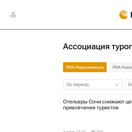
Ассоциация туро
РИА Недвижимость
РИА Ново
За период
В
Отельеры Сочи снижают це
привлечения туристов
2 июня, 13:47
324