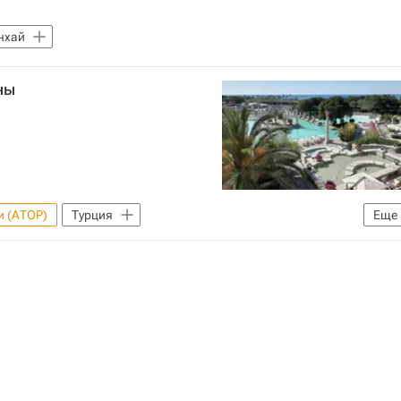
РФ
Отели
Гостиницы
нхай
ны
и (АТОР)
Турция
Еще
СТ)
Отели
Гостиницы
Цены