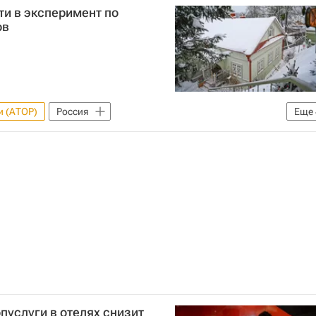
ти в эксперимент по
ов
и (АТОР)
Россия
Еще
звития РФ (Минэкономразвития России)
адская область
Сергей Ромашкин
пуслуги в отелях снизит