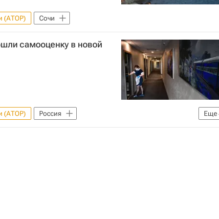
и (АТОР)
Сочи
ошли самооценку в новой
и (АТОР)
Россия
Еще
ации (Росаккредитация)
Отели
Гостиницы