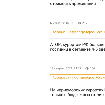
стоимость проживания
6 мая 2022, 07:15
289
Ассоциация туроператоров Росси
Дмитрий Чернышенко
Комм
АТОР: курортам РФ больше 
Цены
гостиниц в сегменте 4-5 зв
18 февраля 2021, 14:27
166
Ассоциация туроператоров Росси
Коммерческая недвижимость
На черноморских курортах
только в бюджетных отелях