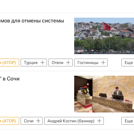
змов для отмены системы
и (АТОР)
Турция
Отели
Гостиницы
Еще
" в Сочи
и (АТОР)
Сочи
Андрей Костин (банкир)
Еще
в и предпринимателей