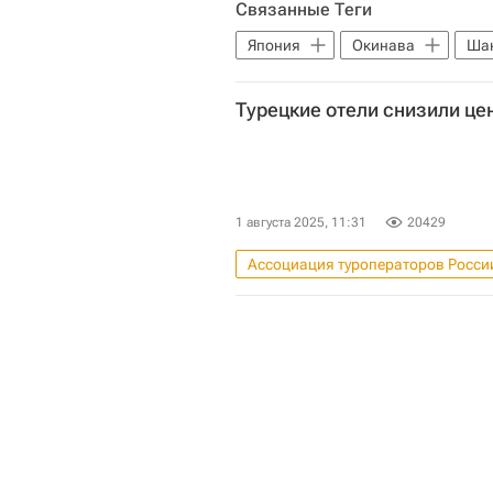
Связанные Теги
Торгово-промышленная палата 
Япония
Окинава
Ша
Коммерческая недвижимость
Турецкие отели снизили це
1 августа 2025, 11:31
20429
Ассоциация туроператоров Росси
Российский союз туриндустрии (Р
Коммерческая недвижимость