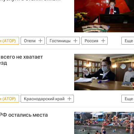
и (АТОР)
Отели
Гостиницы
Россия
Еще
ерческая недвижимость
Налоги
НДС
всего не хватает
езд
и (АТОР)
Краснодарский край
Еще
Отели
Гостиницы
 РФ остались места