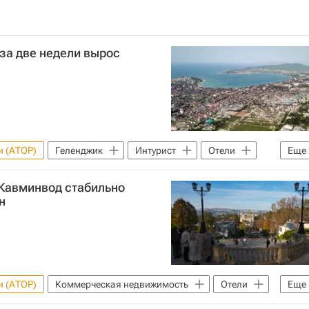
 за две недели вырос
и (АТОР)
Геленджик
Интурист
Отели
Еще
недвижимость
 Кавминвод стабильно
н
и (АТОР)
Коммерческая недвижимость
Отели
Еще