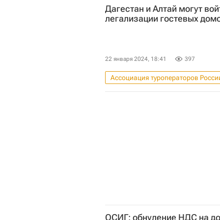
Дагестан и Алтай могут вой
легализации гостевых дом
22 января 2024, 18:41
397
Ассоциация туроператоров Росси
Министерство экономического ра
Алтайский край
Калинингр
ОСИГ: обнуление НДС на до