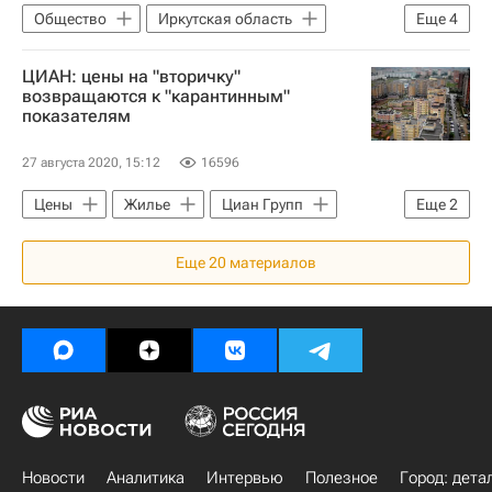
Общество
Иркутская область
Еще
4
Иркутский областной суд
ЦИАН: цены на "вторичку"
Роман Селезнев
Жилье
Ипотека
возвращаются к "карантинным"
показателям
27 августа 2020, 15:12
16596
Цены
Жилье
Циан Групп
Еще
2
Москва
Регионы
Еще
20
материалов
Новости
Аналитика
Интервью
Полезное
Город: дета