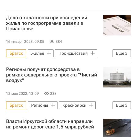
Дело о халатности при возведении
жилья по госпрограмме завели в
Приангарье
16 января 2023, 09:05
384
Братск
Жилье
Происшествия
Еще
3
Россия
Иркутская область
Регионы получат допсредства в
Следственный комитет России (СК РФ)
рамках федерального проекта "Чистый
воздух"
12 мая 2022, 13:09
233
Братск
Регионы
Красноярск
Еще
3
Липецк
ЖКХ
Правительство РФ
Власти Иркутской области направили
на ремонт дорог еще 1,5 млрд рублей