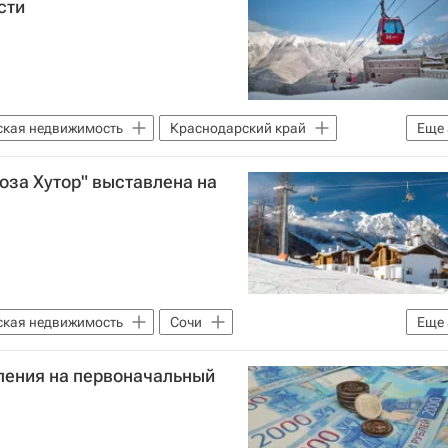
сти
кая недвижимость
Краснодарский край
Еще
Роза Хутор" выставлена на
лению государственным имуществом (Росимущество)
кая недвижимость
Сочи
Еще
Хутор
ления на первоначальный
лению государственным имуществом (Росимущество)