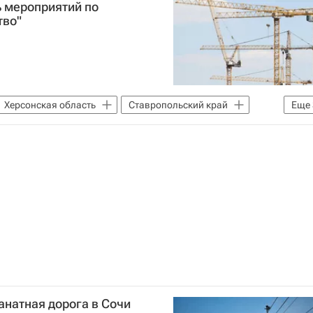
 мероприятий по
тво"
Херсонская область
Ставропольский край
Еще
ьство
Правительство РФ
анатная дорога в Сочи