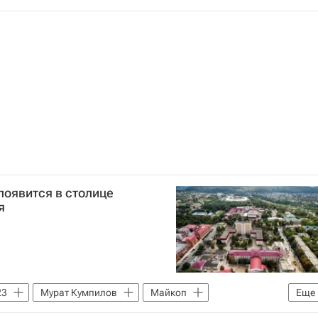
ка
Жилье
Недвижимость
появится в столице
я
23
Мурат Кумпилов
Майкоп
Еще