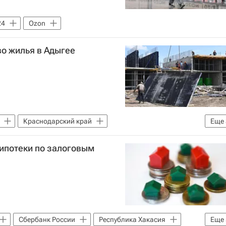
24
Ozon
во жилья в Адыгее
Краснодарский край
Еще
ье
Строительство
ипотеки по залоговым
Сбербанк России
Республика Хакасия
Еще