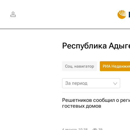
Республика Адыг
Соц. навигатор
РИА Недвижи
За период
Решетников сообщил о реги
гостевых домов
4 августа, 10:38
39