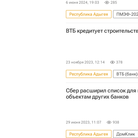
6 июня 2024, 19:03
285
Республика Адыгея
ПМЭФ-20
ВТБ кредитует строительст
23 ноября 2023, 12:14
378
Республика Адыгея
ВТБ (банк)
Тахтамукайский район
Жил
Сбер расширил список для 
объектам других банков
29 июня 2023, 11:07
938
Республика Адыгея
ДомКлик