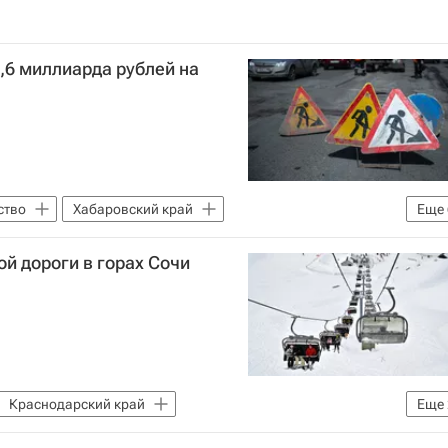
,6 миллиарда рублей на
ство
Хабаровский край
Еще
е)
Михаил Мишустин
Дороги
ой дороги в горах Сочи
Правительство РФ
Краснодарский край
Еще
лению государственным имуществом (Росимущество)