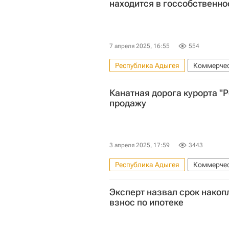
находится в госсобственно
7 апреля 2025, 16:55
554
Республика Адыгея
Коммерчес
Сочи
Роза Хутор
Канатная дорога курорта "
Федеральное агентство по управ
продажу
3 апреля 2025, 17:59
3443
Республика Адыгея
Коммерчес
Краснодарский край
Роза 
Эксперт назвал срок накоп
Федеральное агентство по управ
взнос по ипотеке