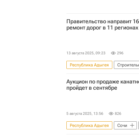
Правительство направит 16
ремонт дорог в 11 регионах
13 августа 2025, 09:23
296
Республика Адыгея
Строитель
Московская область (Подмосковь
Аукцион по продаже канатн
Инфраструктура
Регионы
пройдет в сентябре
5 августа 2025, 13:56
826
Республика Адыгея
Сочи
Федеральное агентство по управ