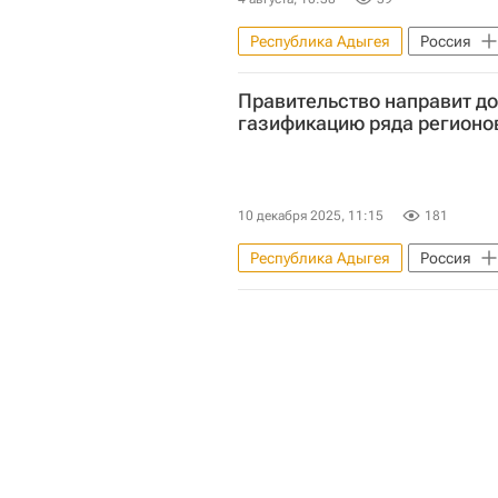
Республика Адыгея
Россия
Министерство экономического ра
Правительство направит д
Коммерческая недвижимость
газификацию ряда регионо
10 декабря 2025, 11:15
181
Республика Адыгея
Россия
ЖКХ
Правительство РФ