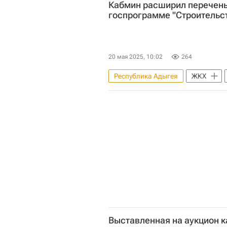
Кабмин расширил перечень
Роза Хутор
госпрограмме "Строительс
20 мая 2025, 10:02
264
Республика Адыгея
ЖКХ
Марат Хуснуллин
Строител
Выставленная на аукцион к