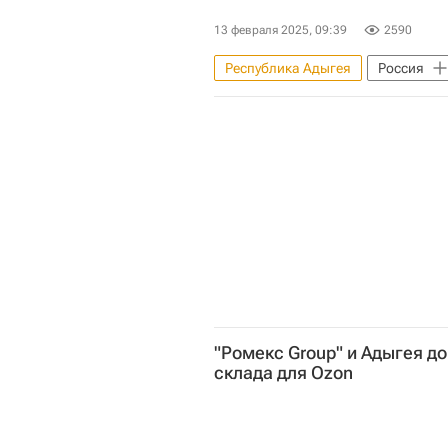
13 февраля 2025, 09:39
2590
Республика Адыгея
Россия
"Дом.РФ"
Ипотека
Ж
"Ромекс Group" и Адыгея д
склада для Ozon