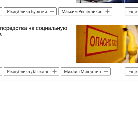
Республика Бурятия
Максим Решетников
Еще
звития РФ (Минэкономразвития России)
опсредства на социальную
Отели
Гостиницы
в
Республика Дагестан
Михаил Мишустин
Еще
Регионы